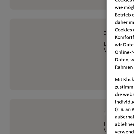
wie mögl
Betrieb 
daher im
Cookies 
30.06.2026
Komfortf
Live Online
wir Date
Webinar
Online-N
Daten, w
Rahmen 
Mit Klick
zustimmu
die webs
individu
(z. B. a
11.06.2026
außerhal
Live Online
ablehnen
Webinar
verwend