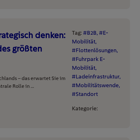
Tag:
#B2B, #E-
rategisch denken:
Mobilität,
des größten
#Flottenlösungen,
#Fuhrpark E-
Mobilität,
#Ladeinfrastruktur,
chlands – das erwartet Sie im
#Mobilitätswende,
trale Rolle in …
#Standort
Kategorie: