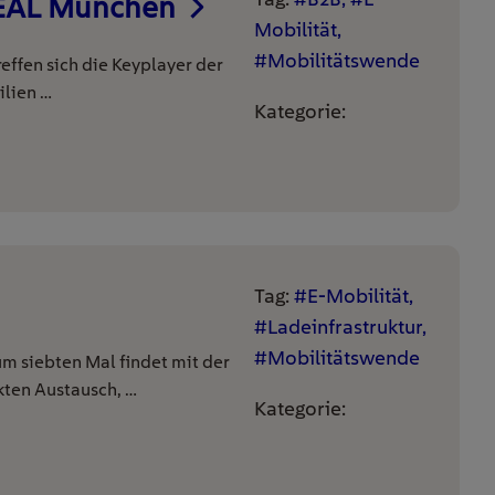
REAL München
Mobilität,
#Mobilitätswende
effen sich die Keyplayer der
ilien …
Kategorie:
Tag:
#E-Mobilität,
#Ladeinfrastruktur,
#Mobilitätswende
m siebten Mal findet mit der
ten Austausch, …
Kategorie: