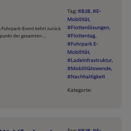
Tag:
#B2B, #E-
Mobilität,
#Flottenlösungen,
s Fuhrpark-Event kehrt zurück
#Flottentag,
fpunkt der gesamten …
#Fuhrpark E-
Mobilität,
#Ladeinfrastruktur,
#Mobilitätswende,
#Nachhaltigkeit
Kategorie:
Tag:
#B2B, #E-