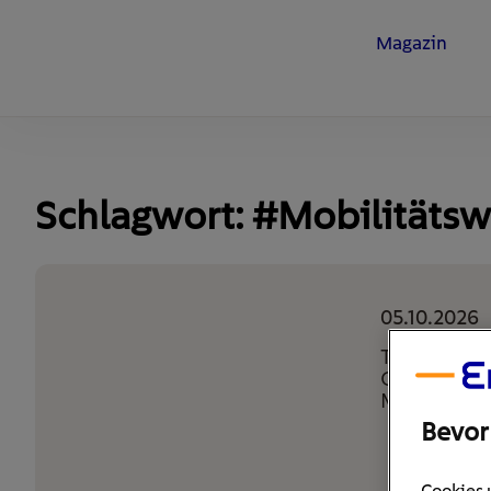
Magazin
Schlagwort: #Mobilitäts
05.10.2026
Trade Fair
Center Mes
München
Bevor
Cookies 