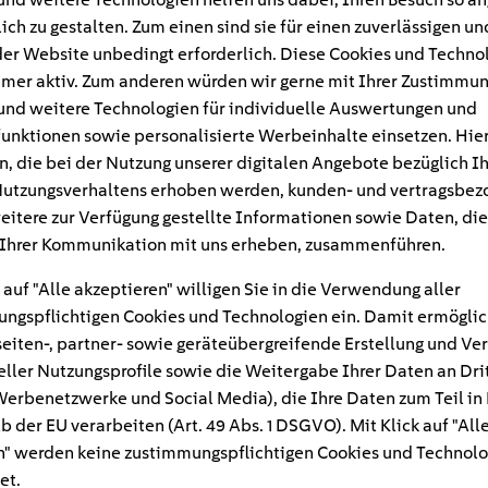
ich zu gestalten. Zum einen sind sie für einen zuverlässigen un
der Website unbedingt erforderlich. Diese Cookies und Techno
mer aktiv. Zum anderen würden wir gerne mit Ihrer Zustimmu
und weitere Technologien für individuelle Auswertungen und
Webinar: E-Auto einfach laden 
unktionen sowie personalisierte Werbeinhalte einsetzen. Hie
n, die bei der Nutzung unserer digitalen Angebote bezüglich I
So wird Laden überall einfach – das erwartet Sie im W
utzungsverhaltens erhoben werden, kunden- und vertragsbez
unserem Webinar, wie Sie Ihr E-Auto …
eitere zur Verfügung gestellte Informationen sowie Daten, die
Ihrer Kommunikation mit uns erheben, zusammenführen.
 auf "Alle akzeptieren" willigen Sie in die Verwendung aller
ngspflichtigen Cookies und Technologien ein. Damit ermöglic
eiten-, partner- sowie geräteübergreifende Erstellung und Ve
eller Nutzungsprofile sowie die Weitergabe Ihrer Daten an Dri
n Werbenetzwerke und Social Media), die Ihre Daten zum Teil in
Webinar: E-Auto zuhause intell
b der EU verarbeiten (Art. 49 Abs. 1 DSGVO). Mit Klick auf "All
" werden keine zustimmungspflichtigen Cookies und Technolo
So wird intelligentes Laden zuhause einfach – das er
et.