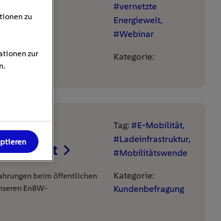
#vernetzte
tionen zu
Energiewelt,
#Webinar
ationen zur
Kategorie:
n.
Tag:
#E-Mobilität,
W-
#Ladeinfrastruktur,
eptieren
 Dornstadt
#Mobilitätswende
Kategorie:
rfahrungen beim öffentlichen
nseren EnBW-
Kundenbefragung