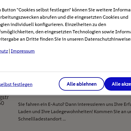
Erleben Sie in unserem Webinar, wie Sie Ihr …
 Button "Cookies selbst festlegen" können Sie weitere Informa
rbeitungszwecken abrufen und die eingesetzten Cookies und
gien individuell konfigurieren. Einzelheiten zu den
smöglichkeiten, den eingesetzten Technologien sowie Inform
tergabe an Dritte finden Sie in unseren Datenschutzhinweise
hutz
|
Impressum
Kund*innen Befragung am EnB
Alle ablehnen
Alle akz
selbst festlegen
ie
Schnellladestandort bei dm in
gstr
60
Sie fahren ein E-Auto? Dann interessieren uns Ihre E
Laden und Ihre Ladegewohnheiten! Kommen Sie an u
Schnellladestandort …