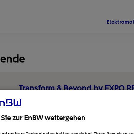
Elektromob
wende
Transform & Beyond by EXPO 
se
Mit Branchenplayern im Dialog Auch in diesem Jahr tr
Branche auf der internationale Fachmesse für Immob
 Sie zur EnBW weitergehen
und weitere Technologien helfen uns dabei, Ihren Besuch so 