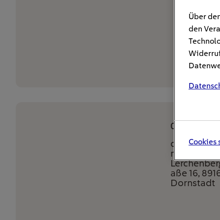
Über den
den Vera
Technolo
Widerruf
Datenwei
Datensc
04.05.2026
Cookies 
dm-droger
markt,
Lerchenber
aße 16, 891
Dornstadt