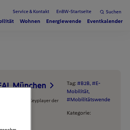
Service & Kontakt
EnBW-Startseite
Suchen
ilität
Wohnen
Energiewende
Eventkalender
Tag:
#B2B, #E-
REAL München
Mobilität,
#Mobilitätswende
effen sich die Keyplayer der
ilien …
Kategorie:
angenehm