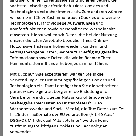
sind sie für einen zuverlässigen und sicheren Betrieb der
Website unbedingt erforderlich. Diese Cookies und
Technologien sind daher immer aktiv. Zum anderen würden
Webinar: E-Auto
wir gerne mit Ihrer Zustimmung auch Cookies und weitere
Technologien für individuelle Auswertungen und
Komfortfunktionen sowie personalisierte Werbeinhalte
einfach laden im
einsetzen. Hierzu wollen wir Daten, die bei der Nutzung
unserer digitalen Angebote bezüglich Ihres Online-
Nutzungsverhaltens erhoben werden, kunden- und
Alltag
vertragsbezogene Daten, weitere zur Verfügung gestellte
Informationen sowie Daten, die wir im Rahmen Ihrer
Kommunikation mit uns erheben, zusammenführen.
Mit Klick auf "Alle akzeptieren" willigen Sie in die
Wann:
30. Juni 2026
Verwendung aller zustimmungspflichtigen Cookies und
Technologien ein. Damit ermöglichen Sie die webseiten-,
partner- sowie geräteübergreifende Erstellung und
Dauer:
12:00 - 12:45 Uhr
Verarbeitung individueller Nutzungsprofile sowie die
Weitergabe Ihrer Daten an Drittanbieter (z. B. an
Werbenetzwerke und Social Media), die Ihre Daten zum Teil
Wo:
Live Online Webinar
in Ländern außerhalb der EU verarbeiten (Art. 49 Abs. 1
DSGVO). Mit Klick auf "Alle ablehnen" werden keine
zustimmungspflichtigen Cookies und Technologien
verwendet.