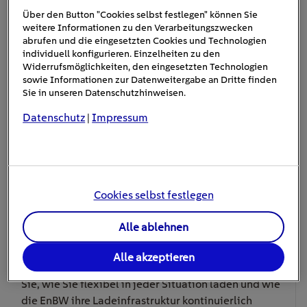
Über den Button "Cookies selbst festlegen" können Sie
weitere Informationen zu den Verarbeitungszwecken
abrufen und die eingesetzten Cookies und Technologien
individuell konfigurieren. Einzelheiten zu den
Eventbeschreibung
Widerrufsmöglichkeiten, den eingesetzten Technologien
sowie Informationen zur Datenweitergabe an Dritte finden
Sie in unseren Datenschutzhinweisen.
So wird Laden überall einfach –
Datenschutz
Impressum
|
das erwartet Sie im Webinar:
Erleben Sie in unserem Webinar, wie Sie Ihr E-Auto
überall komfortabel und stressfrei laden können. Wir
Cookies selbst festlegen
zeigen Ihnen, wie EnBW mobility+ komfortables
Laden in unterschiedlichsten Alltagssituationen
Alle ablehnen
ermöglicht und warum ein starkes Ladenetz
entscheidend für entspanntes elektrisches Fahren ist.
Alle akzeptieren
Profitieren Sie von praktischen Tipps und erfahren
Sie, wie Sie flexibel in jeder Situation laden und wie
die EnBW ihre Ladeinfrastruktur kontinuierlich