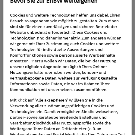
Bevor Sie zur EnBW weitergehen
Cookies und weitere Technologien helfen uns dabei, Ihren
20220815_EnBW_Bloggrafiken-
Besuch so angenehm wie möglich zu gestalten. Zum einen
sind sie für einen zuverlässigen und sicheren Betrieb der
01
Website unbedingt erforderlich. Diese Cookies und
Technologien sind daher immer aktiv. Zum anderen würden
wir gerne mit Ihrer Zustimmung auch Cookies und weitere
Technologien für individuelle Auswertungen und
Komfortfunktionen sowie personalisierte Werbeinhalte
einsetzen. Hierzu wollen wir Daten, die bei der Nutzung
unserer digitalen Angebote bezüglich Ihres Online-
Nutzungsverhaltens erhoben werden, kunden- und
vertragsbezogene Daten, weitere zur Verfügung gestellte
Informationen sowie Daten, die wir im Rahmen Ihrer
Kommunikation mit uns erheben, zusammenführen.
Mit Klick auf "Alle akzeptieren" willigen Sie in die
Verwendung aller zustimmungspflichtigen Cookies und
Technologien ein. Damit ermöglichen Sie die webseiten-,
partner- sowie geräteübergreifende Erstellung und
Verarbeitung individueller Nutzungsprofile sowie die
Weitergabe Ihrer Daten an Drittanbieter (z. B. an
Werbenetzwerke und Social Media), die Ihre Daten zum Teil