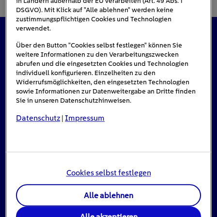
in Ländern außerhalb der EU verarbeiten (Art. 49 Abs. 1
DSGVO). Mit Klick auf "Alle ablehnen" werden keine
zustimmungspflichtigen Cookies und Technologien
verwendet.
Das könnte Sie auch interessieren
Über den Button "Cookies selbst festlegen" können Sie
weitere Informationen zu den Verarbeitungszwecken
abrufen und die eingesetzten Cookies und Technologien
individuell konfigurieren. Einzelheiten zu den
Widerrufsmöglichkeiten, den eingesetzten Technologien
sowie Informationen zur Datenweitergabe an Dritte finden
Sie in unseren Datenschutzhinweisen.
Datenschutz
Impressum
|
Cookies selbst festlegen
Alle ablehnen
Stromausfall: Das ist zu tun, wenn das Licht