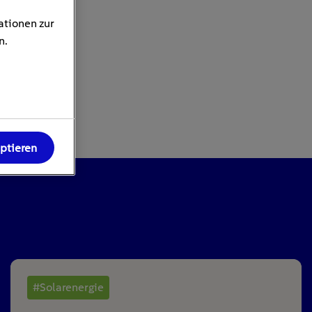
ationen zur
n.
eptieren
#Solarenergie