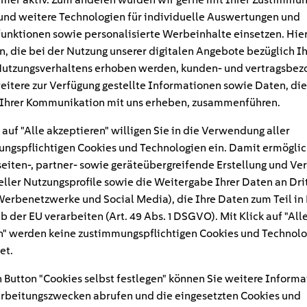
und weitere Technologien für individuelle Auswertungen und
unktionen sowie personalisierte Werbeinhalte einsetzen. Hie
n, die bei der Nutzung unserer digitalen Angebote bezüglich I
utzungsverhaltens erhoben werden, kunden- und vertragsbez
eitere zur Verfügung gestellte Informationen sowie Daten, die
Ihrer Kommunikation mit uns erheben, zusammenführen.
 auf "Alle akzeptieren" willigen Sie in die Verwendung aller
ngspflichtigen Cookies und Technologien ein. Damit ermöglic
eiten-, partner- sowie geräteübergreifende Erstellung und Ve
eller Nutzungsprofile sowie die Weitergabe Ihrer Daten an Dri
n Werbenetzwerke und Social Media), die Ihre Daten zum Teil in
#
b der EU verarbeiten (Art. 49 Abs. 1 DSGVO). Mit Klick auf "All
" werden keine zustimmungspflichtigen Cookies und Technolo
paren-badezimmer-hae
et.
 Button "Cookies selbst festlegen" können Sie weitere Informa
rbeitungszwecken abrufen und die eingesetzten Cookies und