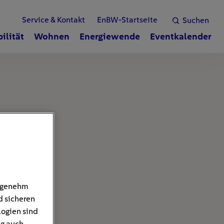
Service & Kontakt
EnBW-Startseite
Suchen
ilität
Wohnen
Energiewende
Eventkalender
angenehm
d sicheren
logien sind
ng auch