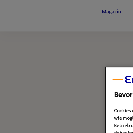
Magazin
Bevor
Cookies 
wie mögl
Betrieb 
daher im