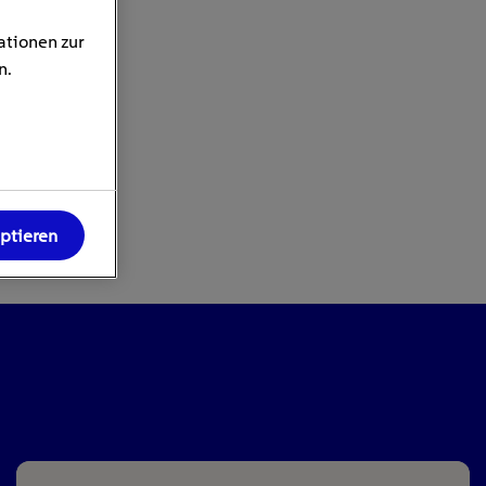
ationen zur
n.
eptieren