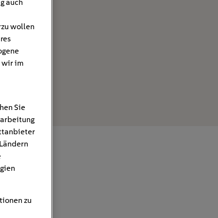
ng auch
rzu wollen
hres
ogene
 wir im
hen Sie
rarbeitung
ttanbieter
 Ländern
e
gien
tionen zu