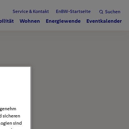
Service & Kontakt
EnBW-Startseite
Suchen
ilität
Wohnen
Energiewende
Eventkalender
angenehm
d sicheren
logien sind