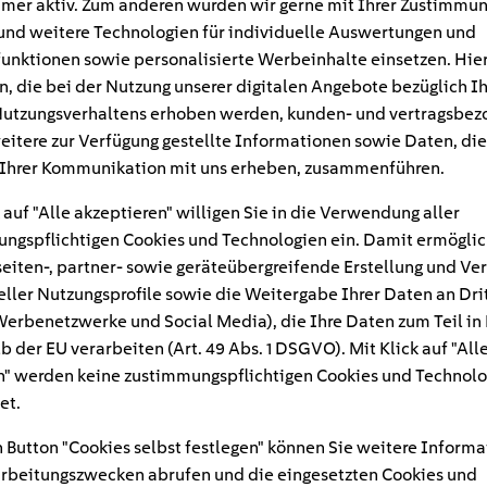
mer aktiv. Zum anderen würden wir gerne mit Ihrer Zustimmu
und weitere Technologien für individuelle Auswertungen und
unktionen sowie personalisierte Werbeinhalte einsetzen. Hie
n, die bei der Nutzung unserer digitalen Angebote bezüglich I
utzungsverhaltens erhoben werden, kunden- und vertragsbez
eitere zur Verfügung gestellte Informationen sowie Daten, die
Ihrer Kommunikation mit uns erheben, zusammenführen.
 auf "Alle akzeptieren" willigen Sie in die Verwendung aller
ngspflichtigen Cookies und Technologien ein. Damit ermöglic
eiten-, partner- sowie geräteübergreifende Erstellung und Ve
eller Nutzungsprofile sowie die Weitergabe Ihrer Daten an Dri
n Werbenetzwerke und Social Media), die Ihre Daten zum Teil in
#
b der EU verarbeiten (Art. 49 Abs. 1 DSGVO). Mit Klick auf "All
" werden keine zustimmungspflichtigen Cookies und Technolo
kochfelder
et.
 Button "Cookies selbst festlegen" können Sie weitere Informa
rbeitungszwecken abrufen und die eingesetzten Cookies und