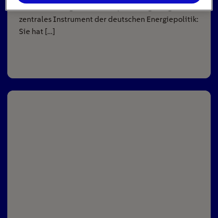
Jahrzehntelang war die Einspeisevergütung ein
zentrales Instrument der deutschen Energiepolitik:
Sie hat […]