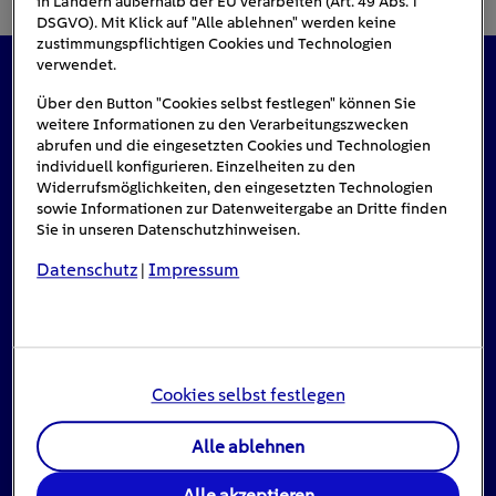
in Ländern außerhalb der EU verarbeiten (Art. 49 Abs. 1
DSGVO). Mit Klick auf "Alle ablehnen" werden keine
zustimmungspflichtigen Cookies und Technologien
verwendet.
Das könnte Sie auch interessieren
Über den Button "Cookies selbst festlegen" können Sie
weitere Informationen zu den Verarbeitungszwecken
abrufen und die eingesetzten Cookies und Technologien
individuell konfigurieren. Einzelheiten zu den
Widerrufsmöglichkeiten, den eingesetzten Technologien
#Solarenergie
sowie Informationen zur Datenweitergabe an Dritte finden
Sie in unseren Datenschutzhinweisen.
Datenschutz
Impressum
|
Cookies selbst festlegen
Alle ablehnen
Einspeisevergütung für Photovoltaik-
Alle akzeptieren