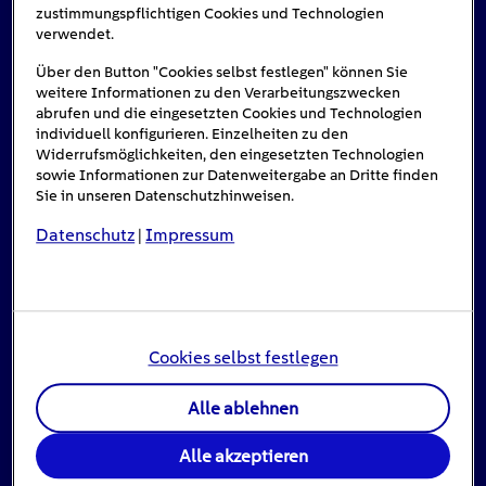
zustimmungspflichtigen Cookies und Technologien
verwendet.
Über den Button "Cookies selbst festlegen" können Sie
weitere Informationen zu den Verarbeitungszwecken
abrufen und die eingesetzten Cookies und Technologien
individuell konfigurieren. Einzelheiten zu den
Widerrufsmöglichkeiten, den eingesetzten Technologien
sowie Informationen zur Datenweitergabe an Dritte finden
Sie in unseren Datenschutzhinweisen.
Datenschutz
Impressum
|
Einspeisevergütung für Photovoltaik-
Anlagen
8
min
Cookies selbst festlegen
Jahrzehntelang war die Einspeisevergütung ein
Alle ablehnen
zentrales Instrument der deutschen Energiepolitik:
Sie hat […]
Alle akzeptieren