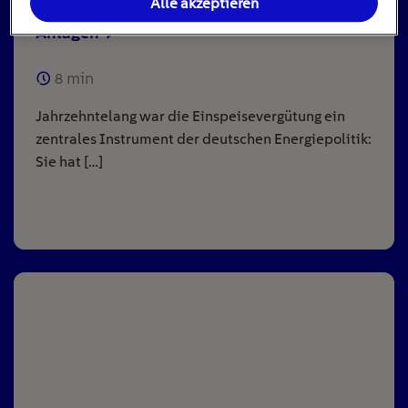
Alle akzeptieren
Einspeisevergütung für Photovoltaik-
Anlagen
8
min
Jahrzehntelang war die Einspeisevergütung ein
zentrales Instrument der deutschen Energiepolitik:
Sie hat […]