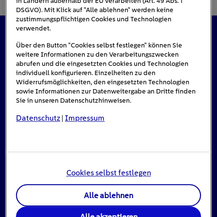
in Ländern außerhalb der EU verarbeiten (Art. 49 Abs. 1
DSGVO). Mit Klick auf "Alle ablehnen" werden keine
zustimmungspflichtigen Cookies und Technologien
verwendet.
Das könnte Sie auch interessieren
Über den Button "Cookies selbst festlegen" können Sie
weitere Informationen zu den Verarbeitungszwecken
abrufen und die eingesetzten Cookies und Technologien
individuell konfigurieren. Einzelheiten zu den
Widerrufsmöglichkeiten, den eingesetzten Technologien
#Solarenergie
sowie Informationen zur Datenweitergabe an Dritte finden
Sie in unseren Datenschutzhinweisen.
Datenschutz
Impressum
|
Cookies selbst festlegen
Alle ablehnen
Einspeisevergütung für Photovoltaik-
Alle akzeptieren