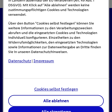
in Ländern außerhalb der EU verarbeiten (Art. 49 Abs. 1
DSGVO). Mit Klick auf "Alle ablehnen" werden keine
zustimmungspflichtigen Cookies und Technologien
verwendet.
Das könnte Sie auch interessieren
Über den Button "Cookies selbst festlegen" können Sie
weitere Informationen zu den Verarbeitungszwecken
abrufen und die eingesetzten Cookies und Technologien
individuell konfigurieren. Einzelheiten zu den
Widerrufsmöglichkeiten, den eingesetzten Technologien
#Solarenergie
sowie Informationen zur Datenweitergabe an Dritte finden
Sie in unseren Datenschutzhinweisen.
Datenschutz
Impressum
|
Cookies selbst festlegen
Alle ablehnen
Einspeisevergütung für Photovoltaik-
Alle akzeptieren