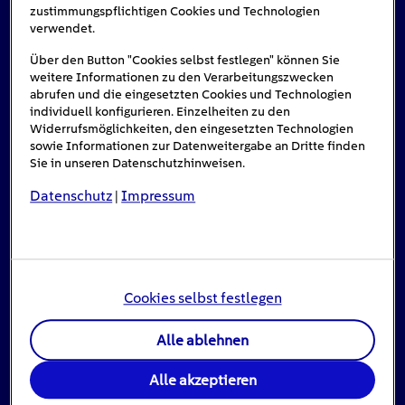
zustimmungspflichtigen Cookies und Technologien
verwendet.
Über den Button "Cookies selbst festlegen" können Sie
weitere Informationen zu den Verarbeitungszwecken
abrufen und die eingesetzten Cookies und Technologien
individuell konfigurieren. Einzelheiten zu den
Widerrufsmöglichkeiten, den eingesetzten Technologien
sowie Informationen zur Datenweitergabe an Dritte finden
Sie in unseren Datenschutzhinweisen.
Datenschutz
Impressum
|
Einspeisevergütung für Photovoltaik-
Anlagen
8
min
Cookies selbst festlegen
Jahrzehntelang war die Einspeisevergütung ein
Alle ablehnen
zentrales Instrument der deutschen Energiepolitik:
Sie hat […]
Alle akzeptieren