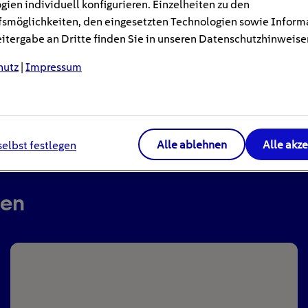
gien individuell konfigurieren. Einzelheiten zu den
smöglichkeiten, den eingesetzten Technologien sowie Inform
tergabe an Dritte finden Sie in unseren Datenschutzhinweise
e Auswahl deines Fernsehers: LED-Fernseher gelten als 
hutz
|
Impressum
Alle ablehnen
Alle akz
selbst festlegen
ren