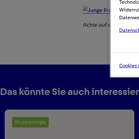
Technolo
Widerruf
Datenwei
Achte auf die richtig
Datensc
Cookies 
Das könnte Sie auch interessie
#Solarenergie