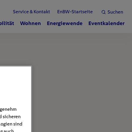
Service & Kontakt
EnBW-Startseite
Suchen
ilität
Wohnen
Energiewende
Eventkalender
angenehm
d sicheren
logien sind
ng auch