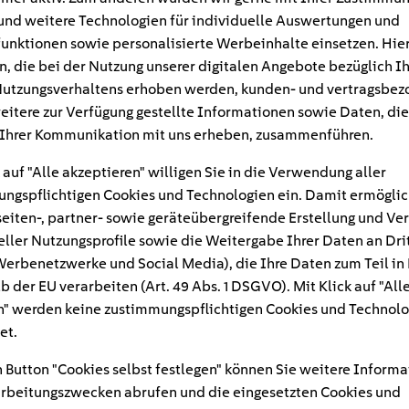
und weitere Technologien für individuelle Auswertungen und
unktionen sowie personalisierte Werbeinhalte einsetzen. Hie
n, die bei der Nutzung unserer digitalen Angebote bezüglich I
utzungsverhaltens erhoben werden, kunden- und vertragsbez
eitere zur Verfügung gestellte Informationen sowie Daten, die
Ihrer Kommunikation mit uns erheben, zusammenführen.
 auf "Alle akzeptieren" willigen Sie in die Verwendung aller
ngspflichtigen Cookies und Technologien ein. Damit ermöglic
eiten-, partner- sowie geräteübergreifende Erstellung und Ve
eller Nutzungsprofile sowie die Weitergabe Ihrer Daten an Dri
n Werbenetzwerke und Social Media), die Ihre Daten zum Teil in
#
b der EU verarbeiten (Art. 49 Abs. 1 DSGVO). Mit Klick auf "All
" werden keine zustimmungspflichtigen Cookies und Technolo
rauch-fernseher-frau-
et.
nung-min (1)
 Button "Cookies selbst festlegen" können Sie weitere Informa
rbeitungszwecken abrufen und die eingesetzten Cookies und