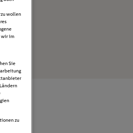
rzu wollen
hres
ogene
 wir im
hen Sie
rarbeitung
ttanbieter
 Ländern
e
gien
tionen zu