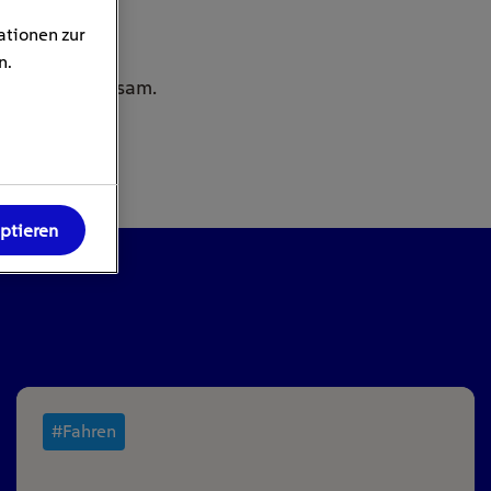
ationen zur
n.
besonders sparsam.
eptieren
#Fahren