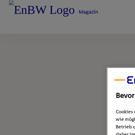
Magazin
Bevor
Cookies 
wie mögl
Betrieb 
daher im