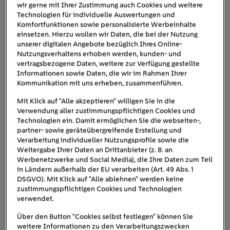
Serotonin
als Glückshormon
angeregt: Es gilt
, das uns
wir gerne mit Ihrer Zustimmung auch Cookies und weitere
Technologien für individuelle Auswertungen und
fit und fröhlich stimmt – ein körpereigenes
Komfortfunktionen sowie personalisierte Werbeinhalte
Antidepressivum. Doch im deutschen Winter fehlt es uns
einsetzen. Hierzu wollen wir Daten, die bei der Nutzung
oft an ausreichend Tageslicht, sodass der
unserer digitalen Angebote bezüglich Ihres Online-
Serotoninspiegel sinkt und dadurch auch die Stimmung
Nutzungsverhaltens erhoben werden, kunden- und
vertragsbezogene Daten, weitere zur Verfügung gestellte
gedrückter ist. Hinzu kommt, dass der Körper oft eine
Informationen sowie Daten, die wir im Rahmen Ihrer
Schlafhormons Melatonin
größere Menge des
Kommunikation mit uns erheben, zusammenführen.
produziert. Die Folge: Wir fühlen uns müde und
Mit Klick auf "Alle akzeptieren" willigen Sie in die
unmotiviert. Durch das reduzierte Tageslicht gerät die
Verwendung aller zustimmungspflichtigen Cookies und
innere Uhr durcheinander. Man spricht auch von einer
Technologien ein. Damit ermöglichen Sie die webseiten-,
Lichtmangelerscheinung
– dem sogenannten
partner- sowie geräteübergreifende Erstellung und
Verarbeitung individueller Nutzungsprofile sowie die
Winterblues
– also einer saisonalen Verstimmung.
Weitergabe Ihrer Daten an Drittanbieter (z. B. an
Seltener können die Beschwerden jedoch auch auf eine
Werbenetzwerke und Social Media), die Ihre Daten zum Teil
Winterdepression
saisonale Depression (
) hindeuten.
in Ländern außerhalb der EU verarbeiten (Art. 49 Abs. 1
DSGVO). Mit Klick auf "Alle ablehnen" werden keine
Hierbei handelt es sich um eine Erkrankung, die
zustimmungspflichtigen Cookies und Technologien
medizinisch abgeklärt werden sollte.
verwendet.
Über den Button "Cookies selbst festlegen" können Sie
weitere Informationen zu den Verarbeitungszwecken