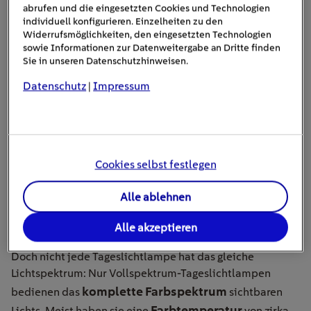
abrufen und die eingesetzten Cookies und Technologien
individuell konfigurieren. Einzelheiten zu den
Widerrufsmöglichkeiten, den eingesetzten Technologien
sowie Informationen zur Datenweitergabe an Dritte finden
Sie in unseren Datenschutzhinweisen.
Datenschutz
Impressum
|
Cookies selbst festlegen
Licht kurbelt die Serotoninproduktion an – und das sorgt für gute
Stimmung.
Alle ablehnen
Vollspektrum-Licht und UV-Schutz
Alle akzeptieren
Doch nicht jede Tageslichtlampe hat das gleiche
Lichtspektrum: Nur Vollspektrum-Tageslichtlampen
komplette Farbspektrum
bedienen das
sichtbaren
Farbtemperatur
Lichts. Meist haben sie eine
von zirka