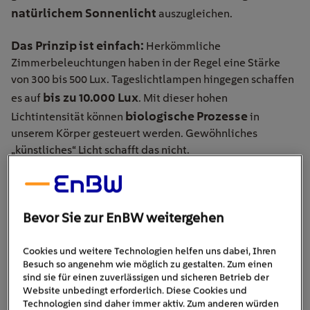
natürlichem Sonnenlicht
auszugleichen.
Das Prinzip ist einfach:
Herkömmliche
Zimmerbeleuchtungen haben in der Regel eine Stärke
von 300 bis 500 Lux. Tageslichtlampen hingegen schaffen
bis zu 10.000 Lux
es auf
. Mit dieser hohen
biologische Prozesse
Lichtintensität können
in
unserem Körper gesteuert werden. Gewöhnliches
„künstliches“ Licht schafft das nicht.
Der biologische Effekt: Serotonin
und Melatonin
Bevor Sie zur EnBW weitergehen
Bestimmt haben Sie schon einmal davon gehört, dass der
Cookies und weitere Technologien helfen uns dabei, Ihren
innere Uhr
Mensch eine „
“ hat. Diese Uhr wird
Besuch so angenehm wie möglich zu gestalten. Zum einen
sind sie für einen zuverlässigen und sicheren Betrieb der
maßgeblich durch Licht gesteuert. Trifft Tageslicht auf
Website unbedingt erforderlich. Diese Cookies und
unsere Netzhaut, wird die Produktion des Hormons
Technologien sind daher immer aktiv. Zum anderen würden