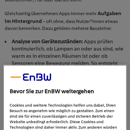
Aufgaben
Gleichzeitig übernehmen Apps immer mehr
im Hintergrund
– oft ohne, dass Nutzer*innen etwas
davon bemerken. Dazu gehören mehrere Bausteine:
Analyse von Gerätezuständen:
Apps prüfen
kontinuierlich, ob Lampen an oder aus sind, wie
warm es in einzelnen Räumen ist oder ob
Sensoren eine Bewegung melden. So entsteht
ein aktuelles Bild des gesamten Smart Homes.
Koordination von Routinen:
Abläufe wie „Guten
Morgen“ oder „Abwesenheit“ verknüpfen
Bevor Sie zur EnBW weitergehen
mehrere Geräte miteinander. Eine Routine kann
etwa Licht einschalten, die Heizung anpassen
Cookies und weitere Technologien helfen uns dabei, Ihren
und Sicherheitsfunktionen aktivieren sein – alles
Besuch so angenehm wie möglich zu gestalten. Zum einen
automatisch und zur richtigen Zeit.
sind sie für einen zuverlässigen und sicheren Betrieb der
Steuerung des Energieverbrauchs:
Viele Systeme
Website unbedingt erforderlich. Diese Cookies und
Technologien sind daher immer aktiv. Zum anderen würden
zeigen an,
wie stark Geräte das Stromnetz