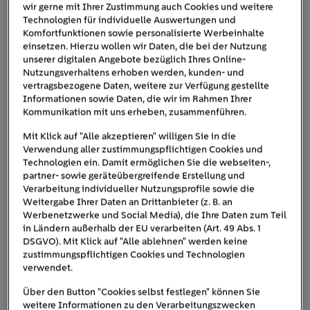
wir gerne mit Ihrer Zustimmung auch Cookies und weitere
gerade belasten
oder wie sich der Verbrauch
Technologien für individuelle Auswertungen und
über den Tag verteilt. Einige Apps optimieren
Komfortfunktionen sowie personalisierte Werbeinhalte
einsetzen. Hierzu wollen wir Daten, die bei der Nutzung
sogar die Nutzung – etwa indem sie Geräte in
unserer digitalen Angebote bezüglich Ihres Online-
geeignete Zeitfenster legen.
Nutzungsverhaltens erhoben werden, kunden- und
Komfortfunktionen im Alltag:
Apps erleichtern
vertragsbezogene Daten, weitere zur Verfügung gestellte
viele Kleinigkeiten: Räume werden vor der
Informationen sowie Daten, die wir im Rahmen Ihrer
Kommunikation mit uns erheben, zusammenführen.
Ankunft angenehm temperiert, das E-Auto wird
zu einem vordefinierten Zeitpunkt automatisch
Mit Klick auf "Alle akzeptieren" willigen Sie in die
Verwendung aller zustimmungspflichtigen Cookies und
geladen, Rollläden fahren passend zur Helligkeit
Technologien ein. Damit ermöglichen Sie die webseiten-,
herunter und Benachrichtigungen informieren
partner- sowie geräteübergreifende Erstellung und
darüber, wenn zum Beispiel die
Smart-Home-
Verarbeitung individueller Nutzungsprofile sowie die
Weitergabe Ihrer Daten an Drittanbieter (z. B. an
Kamera
etwas Wichtiges im Haushalt registriert
Werbenetzwerke und Social Media), die Ihre Daten zum Teil
– Stichwort:
Einbruchschutz
.
in Ländern außerhalb der EU verarbeiten (Art. 49 Abs. 1
DSGVO). Mit Klick auf "Alle ablehnen" werden keine
zustimmungspflichtigen Cookies und Technologien
verwendet.
Über den Button "Cookies selbst festlegen" können Sie
weitere Informationen zu den Verarbeitungszwecken