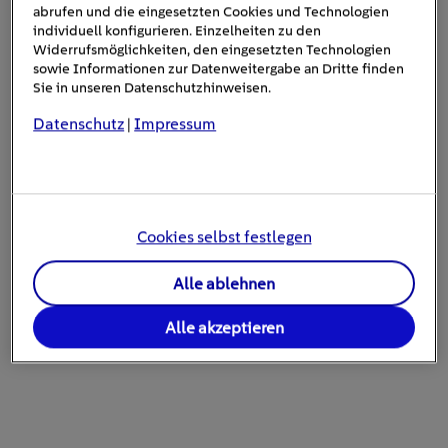
abrufen und die eingesetzten Cookies und Technologien
individuell konfigurieren. Einzelheiten zu den
Widerrufsmöglichkeiten, den eingesetzten Technologien
sowie Informationen zur Datenweitergabe an Dritte finden
Sie in unseren Datenschutzhinweisen.
IHR STROM, IHRE ERSPARNISSE
Datenschutz
Impressum
|
Strom nutzen, wenn er
günstiger ist. Mit EnBW Strom
SparZeit
Cookies selbst festlegen
Alle ablehnen
Bis zu 350 € Bonus sichern
Alle akzeptieren