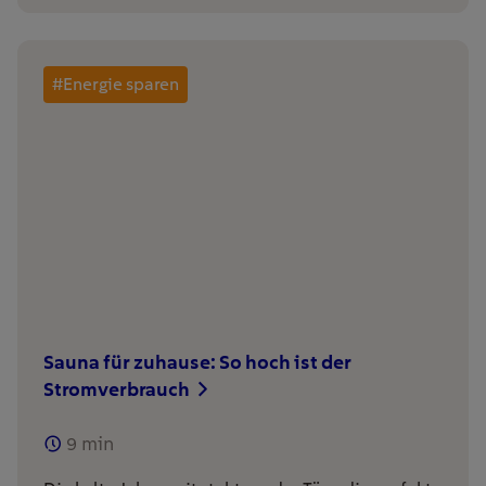
#Energie sparen
Sauna für zuhause: So hoch ist der
Stromverbrauch
9
min