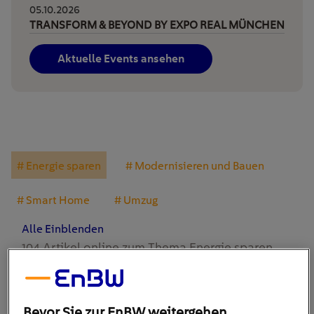
05.10.2026
TRANSFORM & BEYOND BY EXPO REAL MÜNCHEN
Aktuelle Events ansehen
# Energie sparen
# Modernisieren und Bauen
# Smart Home
# Umzug
Alle Einblenden
104 Artikel online zum Thema
Energie sparen
#Energie sparen
Bevor Sie zur EnBW weitergehen