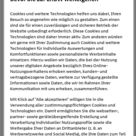
Cookies und weitere Technologien helfen uns dabei, Ihren
Besuch so angenehm wie möglich zu gestalten. Zum einen
sind sie für einen zuverlässigen und sicheren Betrieb der
Website unbedingt erforderlich. Diese Cookies und
Technologien sind daher immer aktiv. Zum anderen würden
wir gerne mit Ihrer Zustimmung auch Cookies und weitere
Technologien für individuelle Auswertungen und
Komfortfunktionen sowie personalisierte Werbeinhalte
einsetzen. Hierzu wollen wir Daten, die bei der Nutzung
unserer digitalen Angebote bezüglich Ihres Online-
Klimaanlage ohne Abluftschlauch: Was
Nutzungsverhaltens erhoben werden, kunden- und
vertragsbezogene Daten, weitere zur Verfügung gestellte
bringt sie wirklich?
Informationen sowie Daten, die wir im Rahmen Ihrer
Kommunikation mit uns erheben, zusammenführen.
7
min
Mit Klick auf "Alle akzeptieren" willigen Sie in die
Verwendung aller zustimmungspflichtigen Cookies und
Klimagerät aufstellen, einschalten, abkühlen – und
Technologien ein. Damit ermöglichen Sie die webseiten-,
das alles ohne Schlauch aus dem […]
partner- sowie geräteübergreifende Erstellung und
Verarbeitung individueller Nutzungsprofile sowie die
Weitergabe Ihrer Daten an Drittanbieter (z. B. an
Werbenetzwerke und Social Media), die Ihre Daten zum Teil