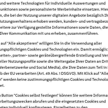
und weitere Technologien für individuelle Auswertungen und
unktionen sowie personalisierte Werbeinhalte einsetzen. Hie
n, die bei der Nutzung unserer digitalen Angebote bezüglich I
utzungsverhaltens erhoben werden, kunden- und vertragsbez
eitere zur Verfügung gestellte Informationen sowie Daten, die
Ihrer Kommunikation mit uns erheben, zusammenführen.
 auf "Alle akzeptieren" willigen Sie in die Verwendung aller
ngspflichtigen Cookies und Technologien ein. Damit ermöglic
eiten-, partner- sowie geräteübergreifende Erstellung und Ve
eller Nutzungsprofile sowie die Weitergabe Ihrer Daten an Dri
n Werbenetzwerke und Social Media), die Ihre Daten zum Teil in
b der EU verarbeiten (Art. 49 Abs. 1 DSGVO). Mit Klick auf "All
#
" werden keine zustimmungspflichtigen Cookies und Technolo
et.
tlampen-frau-fenster-s
 Button "Cookies selbst festlegen" können Sie weitere Informa
rbeitungszwecken abrufen und die eingesetzten Cookies und
gien individuell konfigurieren. Einzelheiten zu den