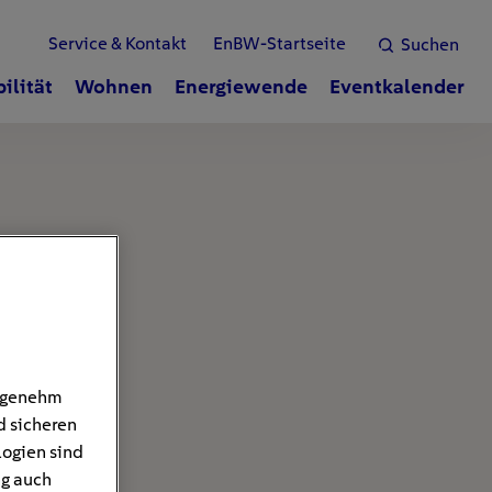
Service & Kontakt
EnBW-Startseite
Suchen
ilität
Wohnen
Energiewende
Eventkalender
angenehm
d sicheren
logien sind
ng auch