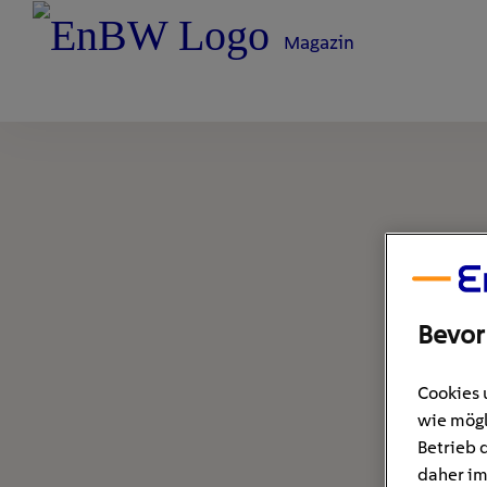
Magazin
Bevor
Cookies 
wie mögl
Betrieb 
daher im