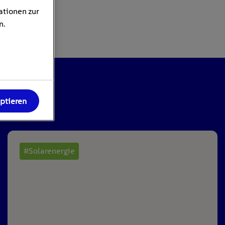
ationen zur
n.
eptieren
#Solarenergie