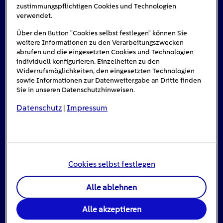
zustimmungspflichtigen Cookies und Technologien
verwendet.
Über den Button "Cookies selbst festlegen" können Sie
weitere Informationen zu den Verarbeitungszwecken
abrufen und die eingesetzten Cookies und Technologien
individuell konfigurieren. Einzelheiten zu den
Widerrufsmöglichkeiten, den eingesetzten Technologien
sowie Informationen zur Datenweitergabe an Dritte finden
Sie in unseren Datenschutzhinweisen.
Datenschutz
Impressum
|
Stromausfall: Das ist zu tun, wenn das Licht
ausgeht
16
min
Cookies selbst festlegen
Wenn aus dem Nichts das Licht ausgeht, ist die
Alle ablehnen
Überraschung groß – […]
Alle akzeptieren