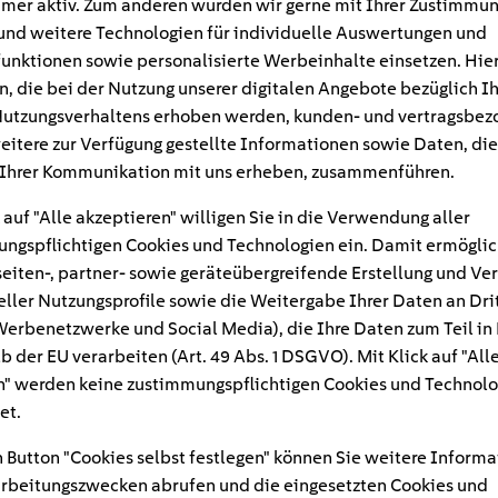
mer aktiv. Zum anderen würden wir gerne mit Ihrer Zustimmu
und weitere Technologien für individuelle Auswertungen und
unktionen sowie personalisierte Werbeinhalte einsetzen. Hie
n, die bei der Nutzung unserer digitalen Angebote bezüglich I
utzungsverhaltens erhoben werden, kunden- und vertragsbez
eitere zur Verfügung gestellte Informationen sowie Daten, die
Ihrer Kommunikation mit uns erheben, zusammenführen.
 auf "Alle akzeptieren" willigen Sie in die Verwendung aller
ngspflichtigen Cookies und Technologien ein. Damit ermöglic
eiten-, partner- sowie geräteübergreifende Erstellung und Ve
eller Nutzungsprofile sowie die Weitergabe Ihrer Daten an Dri
n Werbenetzwerke und Social Media), die Ihre Daten zum Teil in
#
b der EU verarbeiten (Art. 49 Abs. 1 DSGVO). Mit Klick auf "All
" werden keine zustimmungspflichtigen Cookies und Technolo
chine-frische-waesch
et.
 Button "Cookies selbst festlegen" können Sie weitere Informa
rbeitungszwecken abrufen und die eingesetzten Cookies und