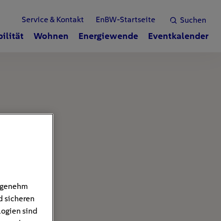
Service & Kontakt
EnBW-Startseite
Suchen
ilität
Wohnen
Energiewende
Eventkalender
angenehm
d sicheren
logien sind