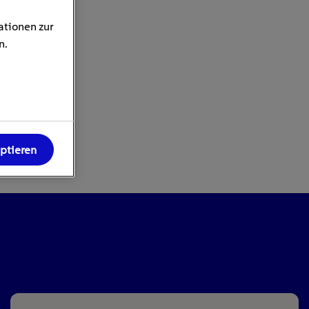
ationen zur
n.
eptieren