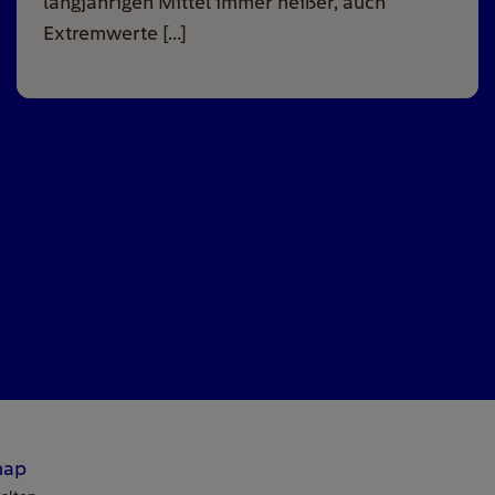
langjährigen Mittel immer heißer, auch
Extremwerte […]
map