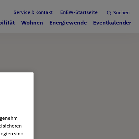
Service & Kontakt
EnBW-Startseite
Suchen
ilität
Wohnen
Energiewende
Eventkalender
angenehm
d sicheren
logien sind