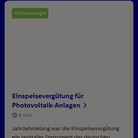
#Solarenergie
Einspeisevergütung für
Photovoltaik-Anlagen
8
min
Jahrzehntelang war die Einspeisevergütung
ein zentrales Instrument der deutschen