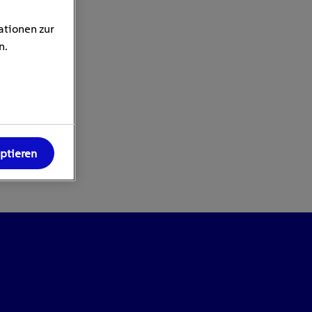
ationen zur
n.
eptieren