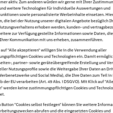
mer aktiv. Zum anderen würden wir gerne mit Ihrer Zustimmu
und weitere Technologien für individuelle Auswertungen und
unktionen sowie personalisierte Werbeinhalte einsetzen. Hie
n, die bei der Nutzung unserer digitalen Angebote bezüglich I
utzungsverhaltens erhoben werden, kunden- und vertragsbez
eitere zur Verfügung gestellte Informationen sowie Daten, die
Ihrer Kommunikation mit uns erheben, zusammenführen.
 auf "Alle akzeptieren" willigen Sie in die Verwendung aller
ngspflichtigen Cookies und Technologien ein. Damit ermöglic
eiten-, partner- sowie geräteübergreifende Erstellung und Ve
eller Nutzungsprofile sowie die Weitergabe Ihrer Daten an Dri
n Werbenetzwerke und Social Media), die Ihre Daten zum Teil in
#
b der EU verarbeiten (Art. 49 Abs. 1 DSGVO). Mit Klick auf "All
" werden keine zustimmungspflichtigen Cookies und Technolo
per-badezimmer
et.
 Button "Cookies selbst festlegen" können Sie weitere Informa
rbeitungszwecken abrufen und die eingesetzten Cookies und