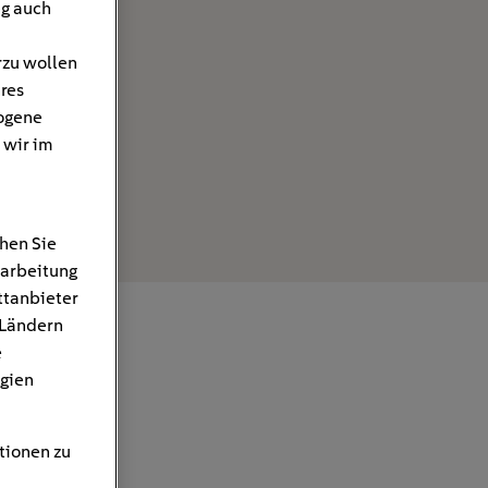
ng auch
rzu wollen
hres
ogene
 wir im
hen Sie
rarbeitung
ttanbieter
 Ländern
e
gien
tionen zu