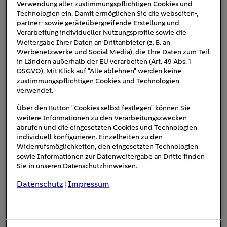
Unterschied zwischen dB und
Verwendung aller zustimmungspflichtigen Cookies und
Technologien ein. Damit ermöglichen Sie die webseiten-,
dB(A)
partner- sowie geräteübergreifende Erstellung und
Verarbeitung individueller Nutzungsprofile sowie die
Alle Geräusche – egal ob zum Beispiel ein
Weitergabe Ihrer Daten an Drittanbieter (z. B. an
Gespräch, Musik oder das Starten eines
Werbenetzwerke und Social Media), die Ihre Daten zum Teil
Flugzeugs – sind physikalisch betrachtet
in Ländern außerhalb der EU verarbeiten (Art. 49 Abs. 1
DSGVO). Mit Klick auf "Alle ablehnen" werden keine
Luftdruckschwingungen, die auf das Trommelfell
zustimmungspflichtigen Cookies und Technologien
Dezibel (dB)
treffen. Diese werden in
verwendet.
gemessen. In dieser Einheit wird nur die Stärke
Über den Button "Cookies selbst festlegen" können Sie
des Schalls, nicht aber die gefühlte Lautstärke
weitere Informationen zu den Verarbeitungszwecken
berücksichtigt. Um auch die menschliche
abrufen und die eingesetzten Cookies und Technologien
Wahrnehmung von Lautstärke zu
individuell konfigurieren. Einzelheiten zu den
Widerrufsmöglichkeiten, den eingesetzten Technologien
Einheit db (A)
berücksichtigen, gibt es die
sowie Informationen zur Datenweitergabe an Dritte finden
(Schalldruckpegel nach der
Sie in unseren Datenschutzhinweisen.
Frequenzbewertungskurve A)
. Dabei
Datenschutz
Impressum
|
handelt es sich um den bewerteten
Schalldruckpegel.