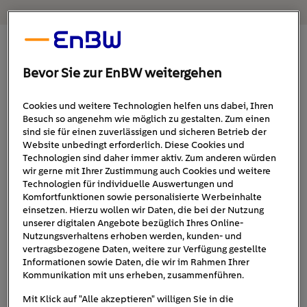
Welche Lautstärke erzeugt eine
Bevor Sie zur EnBW weitergehen
Wärmepumpe?
Die Lautstärke einer
Wärmepumpe
hängt von
Cookies und weitere Technologien helfen uns dabei, Ihren
Besuch so angenehm wie möglich zu gestalten. Zum einen
verschiedenen Faktoren ab, darunter das Modell, die
sind sie für einen zuverlässigen und sicheren Betrieb der
Größe, die Art der Wärmepumpe (z.B. Luft- oder
Website unbedingt erforderlich. Diese Cookies und
Wasserwärmepumpe) und die Betriebsbedingungen. Im
Technologien sind daher immer aktiv. Zum anderen würden
wir gerne mit Ihrer Zustimmung auch Cookies und weitere
Lautstärke
Allgemeinen erzeugen Wärmepumpen eine
Technologien für individuelle Auswertungen und
zwischen 35 und 60 Dezibel (dB)
. Zum Vergleich: Ein
Komfortfunktionen sowie personalisierte Werbeinhalte
normales Gespräch liegt bei etwa 60 dB, während ein
einsetzen. Hierzu wollen wir Daten, die bei der Nutzung
unserer digitalen Angebote bezüglich Ihres Online-
Flüstern bei etwa 30 dB liegt.
Nutzungsverhaltens erhoben werden, kunden- und
vertragsbezogene Daten, weitere zur Verfügung gestellte
Informationen sowie Daten, die wir im Rahmen Ihrer
Kommunikation mit uns erheben, zusammenführen.
Dezibel-Skala: Der
Mit Klick auf "Alle akzeptieren" willigen Sie in die