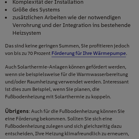
Komplexität der Installation
Größe des Systems
zusätzlichen Arbeiten wie der notwendigen
Verrohrung und der Integration ins bestehende
Heizsystem
Das sind keine geringen Summen, Sie profitieren jedoch
von bis zu 70 Prozent
Förderung für Ihre Wärmepumpe
.
Auch Solart
hermie-Anlagen
können
gefördert
werden
,
wenn sie
beispielsweise
für die
Warmwasserbereitung
und/oder Raumheizung
verwendet werden.
Interessant
ist
dies
z
um Beispiel, wenn Sie planen, die
Fußbodenheizung
mit Solarthermie
zu koppeln.
Übrigens
: Auch für die Fußbodenheizung können Sie
eine Förderung bekommen. Sollten Sie sich eine
Fußbodenheizung zulegen und sich gleichzeitig dazu
entscheiden, Ihre Heizung klimafreundlich zu erneuern,