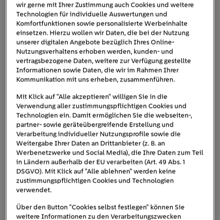
wir gerne mit Ihrer Zustimmung auch Cookies und weitere
Technologien für individuelle Auswertungen und
Elektrische Fußbodenheizung
Komfortfunktionen sowie personalisierte Werbeinhalte
Wasserführende Fußbodenheizung
einsetzen. Hierzu wollen wir Daten, die bei der Nutzung
unserer digitalen Angebote bezüglich Ihres Online-
Nutzungsverhaltens erhoben werden, kunden- und
vertragsbezogene Daten, weitere zur Verfügung gestellte
Informationen sowie Daten, die wir im Rahmen Ihrer
Kommunikation mit uns erheben, zusammenführen.
Mit Klick auf "Alle akzeptieren" willigen Sie in die
Verwendung aller zustimmungspflichtigen Cookies und
Technologien ein. Damit ermöglichen Sie die webseiten-,
partner- sowie geräteübergreifende Erstellung und
Verarbeitung individueller Nutzungsprofile sowie die
Weitergabe Ihrer Daten an Drittanbieter (z. B. an
Werbenetzwerke und Social Media), die Ihre Daten zum Teil
in Ländern außerhalb der EU verarbeiten (Art. 49 Abs. 1
DSGVO). Mit Klick auf "Alle ablehnen" werden keine
zustimmungspflichtigen Cookies und Technologien
Insbesondere im Winter einfach unschlagbar: die
verwendet.
Fußbodenheizung.
Über den Button "Cookies selbst festlegen" können Sie
weitere Informationen zu den Verarbeitungszwecken