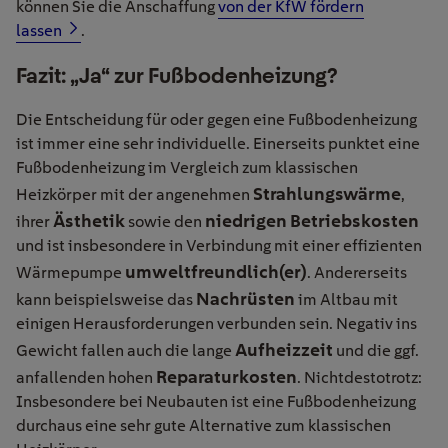
können Sie die Anschaffung
von der KfW fördern
lassen
.
Fazit: „Ja“ zur Fußbodenheizung?
Die Entscheidung für oder gegen eine Fußbodenheizung
ist immer eine sehr individuelle. Einerseits punktet eine
Fußbodenheizung im Vergleich zum klassischen
Strahlungswärme
Heizkörper mit der angenehmen
,
Ästhetik
niedrigen Betriebskosten
ihrer
sowie den
und ist insbesondere in Verbindung mit einer effizienten
umweltfreundlich(er)
Wärmepumpe
. Andererseits
Nachrüsten
kann beispielsweise das
im Altbau mit
einigen Herausforderungen verbunden sein. Negativ ins
Aufheizzeit
Gewicht fallen auch die lange
und die ggf.
Reparaturkosten
anfallenden hohen
. Nichtdestotrotz:
Insbesondere bei Neubauten ist eine Fußbodenheizung
durchaus eine sehr gute Alternative zum klassischen