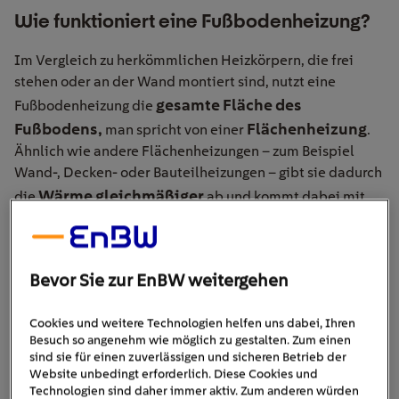
Wie funktioniert eine Fußbodenheizung?
Im Vergleich zu herkömmlichen Heizkörpern, die frei
stehen oder an der Wand montiert sind, nutzt eine
gesamte Fläche des
Fußbodenheizung die
Fußbodens,
Flächenheizung
man spricht von einer
.
Ähnlich wie andere Flächenheizungen – zum Beispiel
Wand-, Decken- oder Bauteilheizungen – gibt sie dadurch
Wärme gleichmäßiger
die
ab und kommt dabei mit
geringeren Vorlauftemperatur
einer deutlich
als eine
konventionelle Heizung
aus. Daher eignet sich eine
Fußbodenheizung gut in Verbindung mit
Solarthermie
Bevor Sie zur EnBW weitergehen
oder einer Wärmepumpe.
Welche Arten von Fußbodenheizung gibt
Cookies und weitere Technologien helfen uns dabei, Ihren
Besuch so angenehm wie möglich zu gestalten. Zum einen
es?
sind sie für einen zuverlässigen und sicheren Betrieb der
Website unbedingt erforderlich. Diese Cookies und
Es gibt zwei Arten von Fußbodenheizungen:
Technologien sind daher immer aktiv. Zum anderen würden