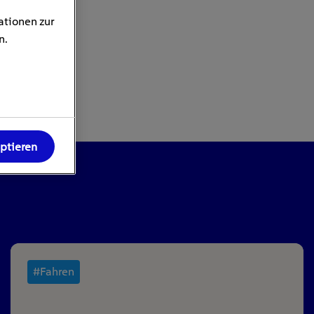
ationen zur
n.
eptieren
#Fahren