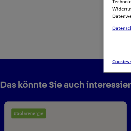
Technolo
Widerruf
Datenwei
Datensc
Cookies 
Das könnte Sie auch interessie
#Solarenergie