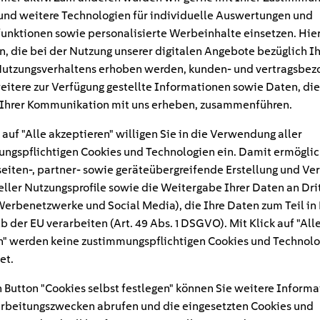
und weitere Technologien für individuelle Auswertungen und
unktionen sowie personalisierte Werbeinhalte einsetzen. Hie
n, die bei der Nutzung unserer digitalen Angebote bezüglich I
utzungsverhaltens erhoben werden, kunden- und vertragsbez
eitere zur Verfügung gestellte Informationen sowie Daten, die
Ihrer Kommunikation mit uns erheben, zusammenführen.
 auf "Alle akzeptieren" willigen Sie in die Verwendung aller
ngspflichtigen Cookies und Technologien ein. Damit ermöglic
eiten-, partner- sowie geräteübergreifende Erstellung und Ve
eller Nutzungsprofile sowie die Weitergabe Ihrer Daten an Dri
n Werbenetzwerke und Social Media), die Ihre Daten zum Teil in
#
b der EU verarbeiten (Art. 49 Abs. 1 DSGVO). Mit Klick auf "All
" werden keine zustimmungspflichtigen Cookies und Technolo
winterbetrieb
et.
 Button "Cookies selbst festlegen" können Sie weitere Informa
rbeitungszwecken abrufen und die eingesetzten Cookies und