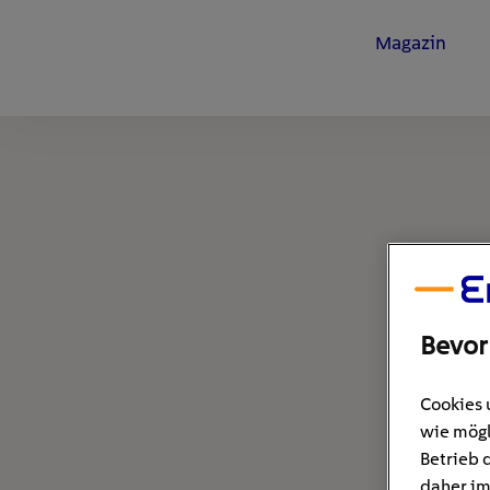
Magazin
Bevor
Cookies 
wie mögl
Betrieb 
daher im