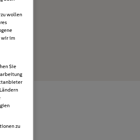
rzu wollen
hres
ogene
 wir im
hen Sie
rarbeitung
ttanbieter
 Ländern
e
gien
tionen zu