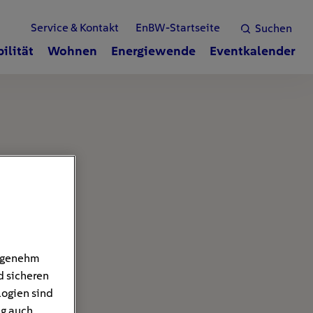
Service & Kontakt
EnBW-Startseite
Suchen
ilität
Wohnen
Energiewende
Eventkalender
angenehm
d sicheren
logien sind
ng auch