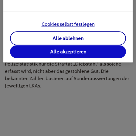
bis niedrigen zweistelligen Bereich bekannt.
Allerdings registrierten die Polizeibehörden auch einen
Cookies selbst festlegen
Anstieg der Fallzahlen
gegenüber dem Vorjahr. Wie
der derzeit zu beobachtende vermehrte Klau von
Alle ablehnen
Solarmodulen
könnte daher das Thema in den nächsten
Jahren gravierender werden. Ebenfalls ist von einer
Alle akzeptieren
hohen Dunkelziffer
auszugehen, weil in der
Polizeistatistik nur die Straftat „Diebstahl“ als solche
erfasst wird, nicht aber das gestohlene Gut. Die
bekannten Zahlen basieren auf Sonderauswertungen der
jeweiligen LKAs.