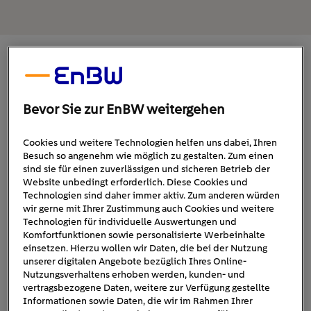
Diebstahl von Wärmepumpen: Die
unterschätzte Gefahr?
Bevor Sie zur EnBW weitergehen
Man mag es kaum glauben: Da die Nachfrage nach
Wärmepumpen
boomt, hat sich für Kriminelle ein neues
Cookies und weitere Technologien helfen uns dabei, Ihren
Geschäftsfeld aufgetan. In den letzten Monaten wurde in
Besuch so angenehm wie möglich zu gestalten. Zum einen
vielen Medien über den vermehrten Diebstahl von
sind sie für einen zuverlässigen und sicheren Betrieb der
Website unbedingt erforderlich. Diese Cookies und
Wärmepumpen berichtet. Die
Technologien sind daher immer aktiv. Zum anderen würden
Verbraucherschutzzentralen sind alarmiert
, die
wir gerne mit Ihrer Zustimmung auch Cookies und weitere
Landeskriminalämter (LKA) warnen ebenfalls vor
Technologien für individuelle Auswertungen und
steigenden Fallzahlen.
Komfortfunktionen sowie personalisierte Werbeinhalte
einsetzen. Hierzu wollen wir Daten, die bei der Nutzung
unserer digitalen Angebote bezüglich Ihres Online-
Besonders begehrt sind derzeit Außeneinheiten von
Nutzungsverhaltens erhoben werden, kunden- und
Neubau-Projekte,
Luftwärmepumpen
. Im Fokus stehen
vertragsbezogene Daten, weitere zur Verfügung gestellte
Informationen sowie Daten, die wir im Rahmen Ihrer
die leicht zugänglich sind
, vor allem Rohbauten, an