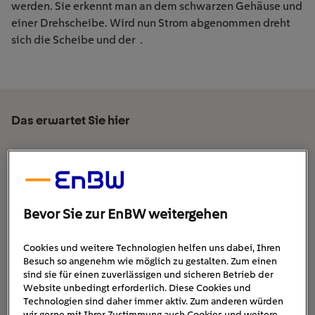
werden. Sie erkennt man an dem schwarzen Gehäuse und
einer Drehscheibe. Wird nun Strom abgenommen dreht
sich die Scheibe und der .
Das erwartet Sie hier
Was ist der Unterschied zwischen Ein- und
Zweitarifzähler?
Wie verhalten sich Hoch- und Niedertarifzeiten?
Bevor Sie zur EnBW weitergehen
Wie kann ich von einem Doppeltarifzähler
profitieren?
Cookies und weitere Technologien helfen uns dabei, Ihren
Welche Voraussetzungen gelten für einen
Besuch so angenehm wie möglich zu gestalten. Zum einen
sind sie für einen zuverlässigen und sicheren Betrieb der
Zweitarifzähler?
Website unbedingt erforderlich. Diese Cookies und
Wie erfolgt die Abrechnung mit einem
Technologien sind daher immer aktiv. Zum anderen würden
wir gerne mit Ihrer Zustimmung auch Cookies und weitere