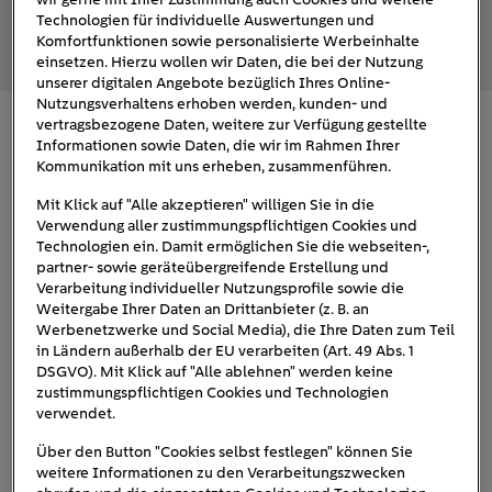
Zweitarifzähler?
Technologien für individuelle Auswertungen und
Welche Zukunft haben Zweitarifzähler?
Komfortfunktionen sowie personalisierte Werbeinhalte
einsetzen. Hierzu wollen wir Daten, die bei der Nutzung
unserer digitalen Angebote bezüglich Ihres Online-
Nutzungsverhaltens erhoben werden, kunden- und
vertragsbezogene Daten, weitere zur Verfügung gestellte
Was ist der Unterschied zwischen Ein- und
Informationen sowie Daten, die wir im Rahmen Ihrer
Kommunikation mit uns erheben, zusammenführen.
Zweitarifzähler?
Mit Klick auf "Alle akzeptieren" willigen Sie in die
Eintarifzähler
rund
Der
rechnet Ihren Stromverbrauch
Verwendung aller zustimmungspflichtigen Cookies und
Technologien ein. Damit ermöglichen Sie die webseiten-,
um die Uhr zu einem festen Preis
ab. Das heißt, egal
partner- sowie geräteübergreifende Erstellung und
wann Sie Energie verbrauchen, es kostet immer gleich
Verarbeitung individueller Nutzungsprofile sowie die
Doppeltarifzähler
viel. Im Gegensatz dazu bietet der
Weitergabe Ihrer Daten an Drittanbieter (z. B. an
Werbenetzwerke und Social Media), die Ihre Daten zum Teil
Verbrauch in zwei
die Möglichkeit, den
in Ländern außerhalb der EU verarbeiten (Art. 49 Abs. 1
verschiedene Tarife
aufzuteilen
: den Hochtarif (HT)
DSGVO). Mit Klick auf "Alle ablehnen" werden keine
zustimmungspflichtigen Cookies und Technologien
und den Niedertarif (NT). Tagsüber, wenn die
verwendet.
Stromnachfrage hoch ist und die Preise steigen, kommt
der Hochtarif zum Einsatz. Nachts hingegen, wenn die
Über den Button "Cookies selbst festlegen" können Sie
weitere Informationen zu den Verarbeitungszwecken
Nachfrage sinkt, greift der günstigere Niedertarif.