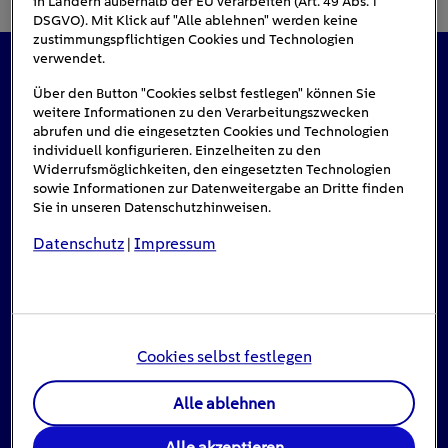
in Ländern außerhalb der EU verarbeiten (Art. 49 Abs. 1
DSGVO). Mit Klick auf "Alle ablehnen" werden keine
zustimmungspflichtigen Cookies und Technologien
verwendet.
Das könnte Sie auch interessieren
Über den Button "Cookies selbst festlegen" können Sie
weitere Informationen zu den Verarbeitungszwecken
abrufen und die eingesetzten Cookies und Technologien
individuell konfigurieren. Einzelheiten zu den
Widerrufsmöglichkeiten, den eingesetzten Technologien
#Solarenergie
sowie Informationen zur Datenweitergabe an Dritte finden
Sie in unseren Datenschutzhinweisen.
Datenschutz
Impressum
|
Cookies selbst festlegen
Alle ablehnen
Einspeisevergütung für Photovoltaik-
Alle akzeptieren