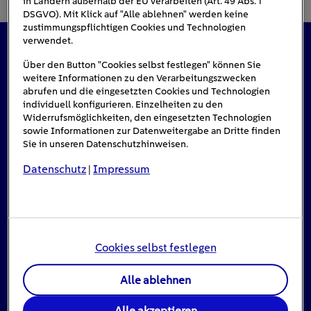
in Ländern außerhalb der EU verarbeiten (Art. 49 Abs. 1
DSGVO). Mit Klick auf "Alle ablehnen" werden keine
zustimmungspflichtigen Cookies und Technologien
verwendet.
Das könnte Sie auch interessieren
Über den Button "Cookies selbst festlegen" können Sie
weitere Informationen zu den Verarbeitungszwecken
abrufen und die eingesetzten Cookies und Technologien
individuell konfigurieren. Einzelheiten zu den
Widerrufsmöglichkeiten, den eingesetzten Technologien
#Solarenergie
sowie Informationen zur Datenweitergabe an Dritte finden
Sie in unseren Datenschutzhinweisen.
Datenschutz
Impressum
|
Cookies selbst festlegen
Alle ablehnen
Einspeisevergütung für Photovoltaik-
Alle akzeptieren