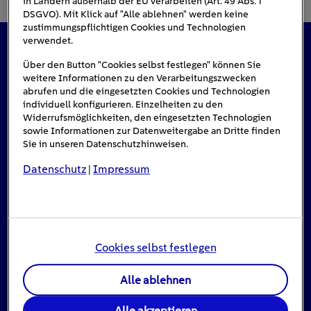
in Ländern außerhalb der EU verarbeiten (Art. 49 Abs. 1
DSGVO). Mit Klick auf "Alle ablehnen" werden keine
zustimmungspflichtigen Cookies und Technologien
verwendet.
Das könnte Sie auch interessieren
Über den Button "Cookies selbst festlegen" können Sie
weitere Informationen zu den Verarbeitungszwecken
abrufen und die eingesetzten Cookies und Technologien
individuell konfigurieren. Einzelheiten zu den
Widerrufsmöglichkeiten, den eingesetzten Technologien
#Solarenergie
sowie Informationen zur Datenweitergabe an Dritte finden
Sie in unseren Datenschutzhinweisen.
Datenschutz
Impressum
|
Cookies selbst festlegen
Alle ablehnen
Einspeisevergütung für Photovoltaik-
Alle akzeptieren