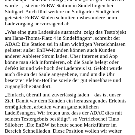
wurde –, ist eine EnBW-Station in Sindelfingen bei
Stuttgart. Auch fünf weitere im Stuttgarter Stadtgebiet
getestete EnBW-Säulen schnitten insbesondere beim
Ladevorgang hervorragend ab.
„Was eine gute Ladesäule ausmacht, zeigt das Testobjekt
am Hans-Thoma-Platz 4 in Sindelfingen“, schreibt der
ADAC: Die Station sei in allen wichtigen Verzeichnissen
gelistet; außer EnBW-Kunden können auch Kunden
anderer Anbieter Strom laden. Über Internet und App
könne man sich informieren, ob die Säule belegt oder
defekt ist und wie hoch der Ladepreis ist. Gelobt wurde
auch die an der Säule angegebene, rund um die Uhr
besetzte Telefon-Hotline sowie der gut einsehbare und
zugängliche Standort.
„Einfach, überall und zuverlässig laden – das ist unser
Ziel. Damit wir dem Kunden ein herausragendes Erlebnis
ermöglichen, arbeiten wir an ganzheitlichen
Ladelösungen. Wir freuen uns, dass der ADAC dies mit
seinem Testergebnis bestätigt“, so Vertriebschef Timo
Sillober: „Die EnBW ist heute schon Marktführer im
Bereich Schnellladen. Diese Position wollen wir weiter