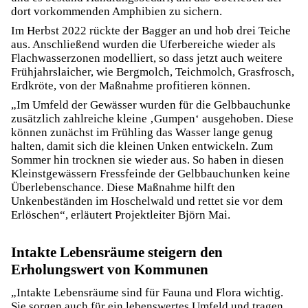
dort vorkommenden Amphibien zu sichern.
Im Herbst 2022 rückte der Bagger an und hob drei Teiche
aus. Anschließend wurden die Uferbereiche wieder als
Flachwasserzonen modelliert, so dass jetzt auch weitere
Frühjahrslaicher, wie Bergmolch, Teichmolch, Grasfrosch,
Erdkröte, von der Maßnahme profitieren können.
„Im Umfeld der Gewässer wurden für die Gelbbauchunke
zusätzlich zahlreiche kleine ‚Gumpen‘ ausgehoben. Diese
können zunächst im Frühling das Wasser lange genug
halten, damit sich die kleinen Unken entwickeln. Zum
Sommer hin trocknen sie wieder aus. So haben in diesen
Kleinstgewässern Fressfeinde der Gelbbauchunken keine
Überlebenschance. Diese Maßnahme hilft den
Unkenbeständen im Hoschelwald und rettet sie vor dem
Erlöschen“, erläutert Projektleiter Björn Mai.
Intakte Lebensräume steigern den
Erholungswert von Kommunen
„Intakte Lebensräume sind für Fauna und Flora wichtig.
Sie sorgen auch für ein lebenswertes Umfeld und tragen