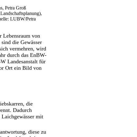
ns, Petra Groß
 Landschaftsplanung),
Quelle: LUBW/Petra
er Lebensraum von
 sind die Gewässer
sich vermehren, wird
ahr durch das EnBW-
BW Landesanstalt für
 Ort ein Bild von
ebskarren, die
rennt. Dadurch
s. Laichgewässer mit
rantwortung, diese zu