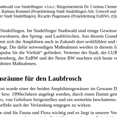
tadtwald von Sindelfingen: v.l.n.r.: Bürgermeisterin Dr. Corinna Cleme
 Barbara Rommel (Projektleitung Stadt Sindelfingen Abt. Umwelt und
ter Stadt Sindelfingen), Ricardo Plagemann (Projektleitung EnBW). (
indelfingen. Im Sindelfinger Stadtwald sind einige Gewäss
Bewohnern, den Spring- und Laubfröschen. Aus diesem Grund
mit sich die Amphibien auch in Zukunft dort wohlfühlen und 
legt. Die dafür notwendigen Maßnahmen werden in diesem J
lse für die Vielfalt“ gefördert. Vertreter der Stadt, der LU
emberg, der EnBW und der Netze BW machten sich heute vor
führten Maßnahmen.
nsräume für den Laubfrosch
st wurde einer der beiden Amphibiengewässer im Gewann Di
er bzw. 1990erJahren angelegt wurden, durch einen Damm get
es, von Gehölzen freigestelltes und ein weiterhin beschattete
effekt auch der Verlandung entgegen zu wirken.
 sind für Fauna und Flora wichtig und es liegt in unserer Ve