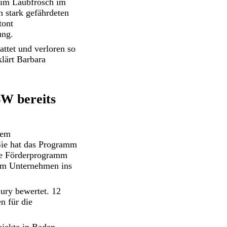
eim Laubfrosch im
 stark gefährdeten
tont
ung.
ttet und verloren so
lärt Barbara
BW bereits
rem
Sie hat das Programm
ge Förderprogramm
nem Unternehmen ins
ury bewertet. 12
n für die