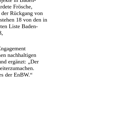
jekte in Baden-
rdete Frösche,
 der Rückgang von
stehen 18 von den in
ten Liste Baden-
ß,
 Engagement
nen nachhaltigen
und ergänzt: „Der
weiterzumachen.
tes der EnBW.“