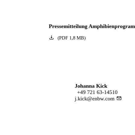
Pressemitteilung Amphibienprogram
(
PDF
1,8
MB
)
Johanna Kick
+49 721 63-14510
j.kick@enbw.com