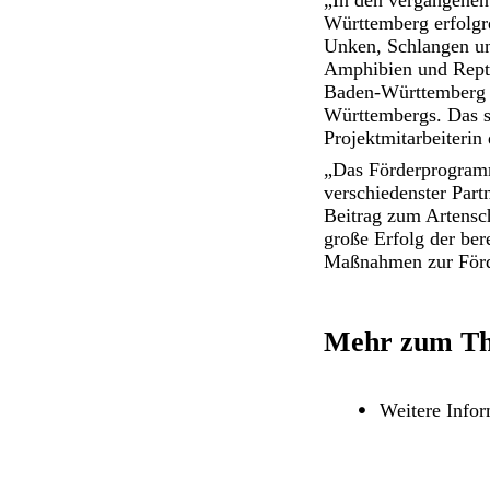
„In den vergangenen
Württemberg erfolgre
Unken, Schlangen u
Amphibien und Repti
Baden-Württemberg 
Württembergs. Das si
Projektmitarbeiteri
„Das Förderprogram
verschiedenster Part
Beitrag zum Artensc
große Erfolg der be
Maßnahmen zur Förde
Mehr zum T
Weitere Info