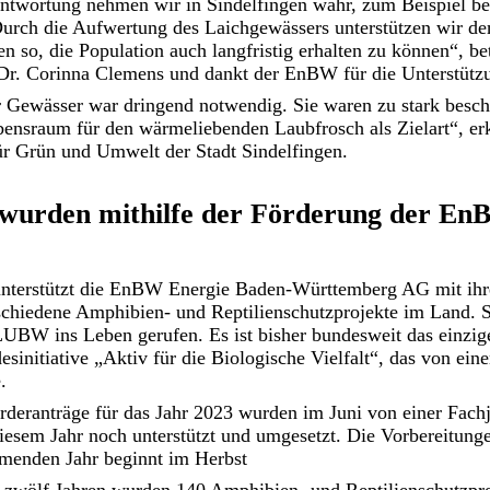
antwortung nehmen wir in Sindelfingen wahr, zum Beispiel b
urch die Aufwertung des Laichgewässers unterstützen wir den
n so, die Population auch langfristig erhalten zu können“, be
Dr. Corinna Clemens und dankt der EnBW für die Unterstütz
 Gewässer war dringend notwendig. Sie waren zu stark bescha
bensraum für den wärmeliebenden Laubfrosch als Zielart“, erk
 Grün und Umwelt der Stadt Sindelfingen.
 wurden mithilfe der Förderung der En
unterstützt die EnBW Energie Baden-Württemberg AG mit ih
hiedene Amphibien- und Reptilienschutzprojekte im Land. 
UBW ins Leben gerufen. Es ist bisher bundesweit das einzi
initiative „Aktiv für die Biologische Vielfalt“, das von ei
.
rderanträge für das Jahr 2023 wurden im Juni von einer Fachj
iesem Jahr noch unterstützt und umgesetzt. Die Vorbereitunge
menden Jahr beginnt im Herbst