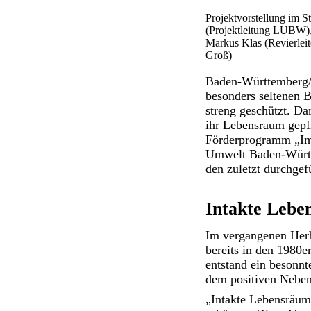
Projektvorstellung im S
(Projektleitung LUBW),
Markus Klas (Revierlei
Groß)
Baden-Württemberg/S
besonders seltenen 
streng geschützt. Da
ihr Lebensraum gepf
Förderprogramm „Impu
Umwelt Baden-Württ
den zuletzt durchge
Intakte Lebe
Im vergangenen Herb
bereits in den 1980
entstand ein besonnt
dem positiven Neben
„Intakte Lebensräume