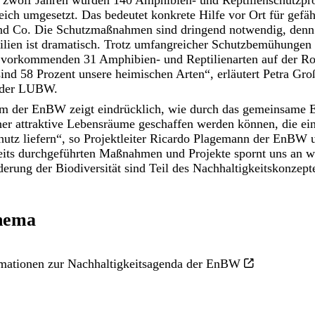
 zwölf Jahren wurden 140 Amphibien- und Reptilienschutzpro
ich umgesetzt. Das bedeutet konkrete Hilfe vor Ort für gefäh
nd Co. Die Schutzmaßnahmen sind dringend notwendig, denn
lien ist dramatisch. Trotz umfangreicher Schutzbemühungen 
vorkommenden 31 Amphibien- und Reptilienarten auf der Ro
nd 58 Prozent unsere heimischen Arten“, erläutert Petra Gro
n der LUBW.
m der EnBW zeigt eindrücklich, wie durch das gemeinsame
ner attraktive Lebensräume geschaffen werden können, die ei
hutz liefern“, so Projektleiter Ricardo Plagemann der EnBW 
reits durchgeführten Maßnahmen und Projekte spornt uns an 
rung der Biodiversität sind Teil des Nachhaltigkeitskonzep
hema
rmationen zur Nachhaltigkeitsagenda der EnBW