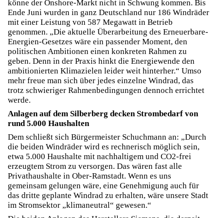
könne der Onshore-Markt nicht in Schwung kommen. Bis
Ende Juni wurden in ganz Deutschland nur 186 Windräder
mit einer Leistung von 587 Megawatt in Betrieb
genommen. „Die aktuelle Überarbeitung des Erneuerbare-
Energien-Gesetzes wäre ein passender Moment, den
politischen Ambitionen einen konkreten Rahmen zu
geben. Denn in der Praxis hinkt die Energiewende den
ambitionierten Klimazielen leider weit hinterher.“ Umso
mehr freue man sich über jedes einzelne Windrad, das
trotz schwieriger Rahmenbedingungen dennoch errichtet
werde.
Anlagen auf dem Silberberg decken Strombedarf von
rund 5.000 Haushalten
Dem schließt sich Bürgermeister Schuchmann an: „Durch
die beiden Windräder wird es rechnerisch möglich sein,
etwa 5.000 Haushalte mit nachhaltigem und CO2-frei
erzeugtem Strom zu versorgen. Das wären fast alle
Privathaushalte in Ober-Ramstadt. Wenn es uns
gemeinsam gelungen wäre, eine Genehmigung auch für
das dritte geplante Windrad zu erhalten, wäre unsere Stadt
im Stromsektor „klimaneutral“ gewesen.“