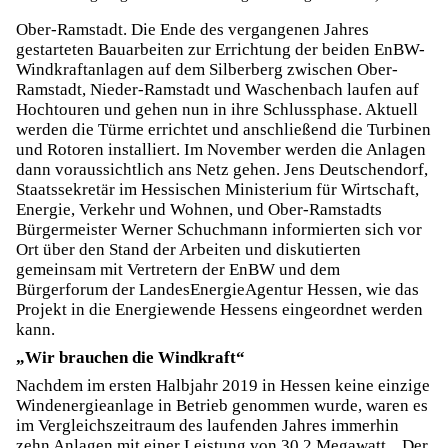
Ober-Ramstadt. Die Ende des vergangenen Jahres
gestarteten Bauarbeiten zur Errichtung der beiden EnBW-
Windkraftanlagen auf dem Silberberg zwischen Ober-
Ramstadt, Nieder-Ramstadt und Waschenbach laufen auf
Hochtouren und gehen nun in ihre Schlussphase. Aktuell
werden die Türme errichtet und anschließend die Turbinen
und Rotoren installiert. Im November werden die Anlagen
dann voraussichtlich ans Netz gehen. Jens Deutschendorf,
Staatssekretär im Hessischen Ministerium für Wirtschaft,
Energie, Verkehr und Wohnen, und Ober-Ramstadts
Bürgermeister Werner Schuchmann informierten sich vor
Ort über den Stand der Arbeiten und diskutierten
gemeinsam mit Vertretern der EnBW und dem
Bürgerforum der LandesEnergieAgentur Hessen, wie das
Projekt in die Energiewende Hessens eingeordnet werden
kann.
„Wir brauchen die Windkraft“
Nachdem im ersten Halbjahr 2019 in Hessen keine einzige
Windenergieanlage in Betrieb genommen wurde, waren es
im Vergleichszeitraum des laufenden Jahres immerhin
zehn Anlagen mit einer Leistung von 30,2 Megawatt. „Der