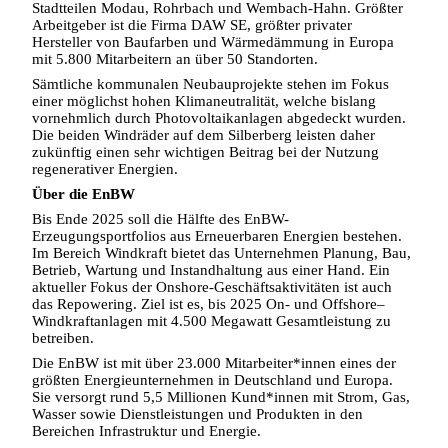
Stadtteilen Modau, Rohrbach und Wembach-Hahn. Größter
Arbeitgeber ist die Firma DAW SE, größter privater
Hersteller von Baufarben und Wärmedämmung in Europa
mit 5.800 Mitarbeitern an über 50 Standorten.
Sämtliche kommunalen Neubauprojekte stehen im Fokus
einer möglichst hohen Klimaneutralität, welche bislang
vornehmlich durch Photovoltaikanlagen abgedeckt wurden.
Die beiden Windräder auf dem Silberberg leisten daher
zukünftig einen sehr wichtigen Beitrag bei der Nutzung
regenerativer Energien.
Über die EnBW
Bis Ende 2025 soll die Hälfte des EnBW-
Erzeugungsportfolios aus Erneuerbaren Energien bestehen.
Im Bereich Windkraft bietet das Unternehmen Planung, Bau,
Betrieb, Wartung und Instandhaltung aus einer Hand. Ein
aktueller Fokus der Onshore-Geschäftsaktivitäten ist auch
das Repowering. Ziel ist es, bis 2025 On- und Offshore–
Windkraftanlagen mit 4.500 Megawatt Gesamtleistung zu
betreiben.
Die EnBW ist mit über 23.000 Mitarbeiter*innen eines der
größten Energieunternehmen in Deutschland und Europa.
Sie versorgt rund 5,5 Millionen Kund*innen mit Strom, Gas,
Wasser sowie Dienstleistungen und Produkten in den
Bereichen Infrastruktur und Energie.