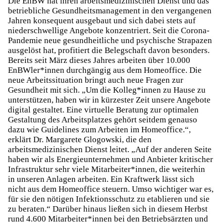
Die EnBW hat ihren arbeitsmedizinischen Dienst und das
betriebliche Gesundheitsmanagement in den vergangenen
Jahren konsequent ausgebaut und sich dabei stets auf
niederschwellige Angebote konzentriert. Seit die Corona-
Pandemie neue gesundheitliche und psychische Strapazen
ausgelöst hat, profitiert die Belegschaft davon besonders.
Bereits seit März dieses Jahres arbeiten über 10.000
EnBWler*innen durchgängig aus dem Homeoffice. Die
neue Arbeitssituation bringt auch neue Fragen zur
Gesundheit mit sich. „Um die Kolleg*innen zu Hause zu
unterstützen, haben wir in kürzester Zeit unsere Angebote
digital gestaltet. Eine virtuelle Beratung zur optimalen
Gestaltung des Arbeitsplatzes gehört seitdem genauso
dazu wie Guidelines zum Arbeiten im Homeoffice.“,
erklärt Dr. Margarete Glogowski, die den
arbeitsmedizinischen Dienst leitet. „Auf der anderen Seite
haben wir als Energieunternehmen und Anbieter kritischer
Infrastruktur sehr viele Mitarbeiter*innen, die weiterhin
in unseren Anlagen arbeiten. Ein Kraftwerk lässt sich
nicht aus dem Homeoffice steuern. Umso wichtiger war es,
für sie den nötigen Infektionsschutz zu etablieren und sie
zu beraten.“ Darüber hinaus ließen sich in diesem Herbst
rund 4.600 Mitarbeiter*innen bei den Betriebsärzten und