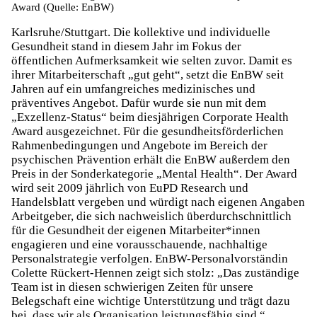
Award (Quelle: EnBW)
Karlsruhe/Stuttgart. Die kollektive und individuelle
Gesundheit stand in diesem Jahr im Fokus der
öffentlichen Aufmerksamkeit wie selten zuvor. Damit es
ihrer Mitarbeiterschaft „gut geht“, setzt die EnBW seit
Jahren auf ein umfangreiches medizinisches und
präventives Angebot. Dafür wurde sie nun mit dem
„Exzellenz-Status“ beim diesjährigen Corporate Health
Award ausgezeichnet. Für die gesundheitsförderlichen
Rahmenbedingungen und Angebote im Bereich der
psychischen Prävention erhält die EnBW außerdem den
Preis in der Sonderkategorie „Mental Health“. Der Award
wird seit 2009 jährlich von EuPD Research und
Handelsblatt vergeben und würdigt nach eigenen Angaben
Arbeitgeber, die sich nachweislich überdurchschnittlich
für die Gesundheit der eigenen Mitarbeiter*innen
engagieren und eine vorausschauende, nachhaltige
Personalstrategie verfolgen. EnBW-Personalvorständin
Colette Rückert-Hennen zeigt sich stolz: „Das zuständige
Team ist in diesen schwierigen Zeiten für unsere
Belegschaft eine wichtige Unterstützung und trägt dazu
bei, dass wir als Organisation leistungsfähig sind.“