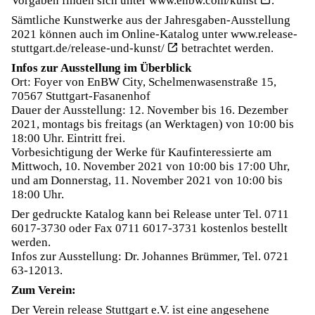
Vorgaben finden sich unter w
ww.enbw.com/kunst
.
Sämtliche Kunstwerke aus der Jahresgaben-Ausstellung
2021 können auch im Online-Katalog unter
www.release-
stuttgart.de/release-und-kunst/
betrachtet werden.
Infos zur Ausstellung im Überblick
Ort: Foyer von EnBW City, Schelmenwasenstraße 15,
70567 Stuttgart-Fasanenhof
Dauer der Ausstellung: 12. November bis 16. Dezember
2021, montags bis freitags (an Werktagen) von 10:00 bis
18:00 Uhr. Eintritt frei.
Vorbesichtigung der Werke für Kaufinteressierte am
Mittwoch, 10. November 2021 von 10:00 bis 17:00 Uhr,
und am Donnerstag, 11. November 2021 von 10:00 bis
18:00 Uhr.
Der gedruckte Katalog kann bei Release unter Tel. 0711
6017-3730 oder Fax 0711 6017-3731 kostenlos bestellt
werden.
Infos zur Ausstellung: Dr. Johannes Brümmer, Tel. 0721
63-12013.
Zum Verein:
Der Verein release Stuttgart e.V. ist eine angesehene