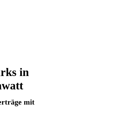
rks in
awatt
erträge mit