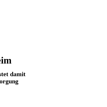
eim
tet damit
sorgung