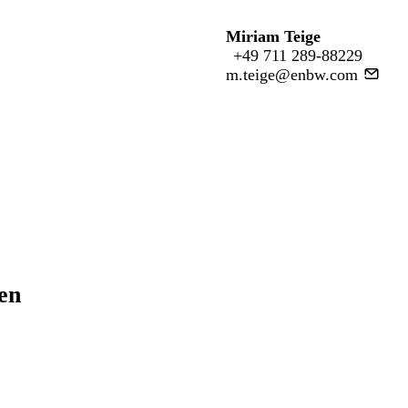
Miriam Teige
+49 711 289-88229
m.teige@enbw.com
ren