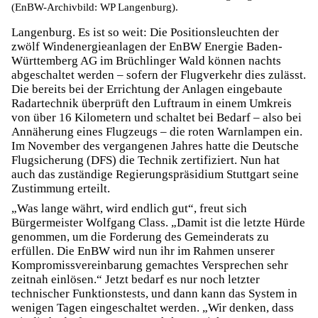
(EnBW-Archivbild: WP Langenburg).
Langenburg. Es ist so weit: Die Positionsleuchten der
zwölf Windenergieanlagen der EnBW Energie Baden-
Württemberg AG im Brüchlinger Wald können nachts
abgeschaltet werden – sofern der Flugverkehr dies zulässt.
Die bereits bei der Errichtung der Anlagen eingebaute
Radartechnik überprüft den Luftraum in einem Umkreis
von über 16 Kilometern und schaltet bei Bedarf – also bei
Annäherung eines Flugzeugs – die roten Warnlampen ein.
Im November des vergangenen Jahres hatte die Deutsche
Flugsicherung (DFS) die Technik zertifiziert. Nun hat
auch das zuständige Regierungspräsidium Stuttgart seine
Zustimmung erteilt.
„Was lange währt, wird endlich gut“, freut sich
Bürgermeister Wolfgang Class. „Damit ist die letzte Hürde
genommen, um die Forderung des Gemeinderats zu
erfüllen. Die EnBW wird nun ihr im Rahmen unserer
Kompromissvereinbarung gemachtes Versprechen sehr
zeitnah einlösen.“ Jetzt bedarf es nur noch letzter
technischer Funktionstests, und dann kann das System in
wenigen Tagen eingeschaltet werden. „Wir denken, dass