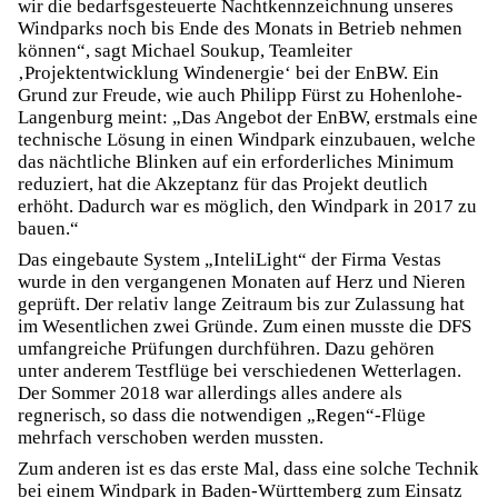
wir die bedarfsgesteuerte Nachtkennzeichnung unseres
Windparks noch bis Ende des Monats in Betrieb nehmen
können“, sagt Michael Soukup, Teamleiter
‚Projektentwicklung Windenergie‘ bei der EnBW. Ein
Grund zur Freude, wie auch Philipp Fürst zu Hohenlohe-
Langenburg meint: „Das Angebot der EnBW, erstmals eine
technische Lösung in einen Windpark einzubauen, welche
das nächtliche Blinken auf ein erforderliches Minimum
reduziert, hat die Akzeptanz für das Projekt deutlich
erhöht. Dadurch war es möglich, den Windpark in 2017 zu
bauen.“
Das eingebaute System „InteliLight“ der Firma Vestas
wurde in den vergangenen Monaten auf Herz und Nieren
geprüft. Der relativ lange Zeitraum bis zur Zulassung hat
im Wesentlichen zwei Gründe. Zum einen musste die DFS
umfangreiche Prüfungen durchführen. Dazu gehören
unter anderem Testflüge bei verschiedenen Wetterlagen.
Der Sommer 2018 war allerdings alles andere als
regnerisch, so dass die notwendigen „Regen“-Flüge
mehrfach verschoben werden mussten.
Zum anderen ist es das erste Mal, dass eine solche Technik
bei einem Windpark in Baden-Württemberg zum Einsatz