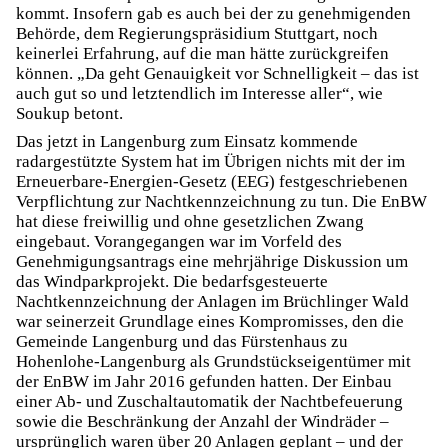
kommt. Insofern gab es auch bei der zu genehmigenden
Behörde, dem Regierungspräsidium Stuttgart, noch
keinerlei Erfahrung, auf die man hätte zurückgreifen
können. „Da geht Genauigkeit vor Schnelligkeit – das ist
auch gut so und letztendlich im Interesse aller“, wie
Soukup betont.
Das jetzt in Langenburg zum Einsatz kommende
radargestützte System hat im Übrigen nichts mit der im
Erneuerbare-Energien-Gesetz (EEG) festgeschriebenen
Verpflichtung zur Nachtkennzeichnung zu tun. Die EnBW
hat diese freiwillig und ohne gesetzlichen Zwang
eingebaut. Vorangegangen war im Vorfeld des
Genehmigungsantrags eine mehrjährige Diskussion um
das Windparkprojekt. Die bedarfsgesteuerte
Nachtkennzeichnung der Anlagen im Brüchlinger Wald
war seinerzeit Grundlage eines Kompromisses, den die
Gemeinde Langenburg und das Fürstenhaus zu
Hohenlohe-Langenburg als Grundstückseigentümer mit
der EnBW im Jahr 2016 gefunden hatten. Der Einbau
einer Ab- und Zuschaltautomatik der Nachtbefeuerung
sowie die Beschränkung der Anzahl der Windräder –
ursprünglich waren über 20 Anlagen geplant – und der