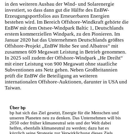
in den weiteren Ausbau der Wind- und Solarenergie
investiert, so dass dann gut die Hälfte des EnBW-
Erzeugungsportfolios aus Erneuerbaren Energien
bestehen wird. Im Bereich Offshore-Windkraft gehörte die
EnBW mit dem Ostsee-Windpark Baltic 1, Deutschlands
erstem kommerziellen Windpark, zu den Pionieren. Im
Januar 2020 hat das Unternehmen Deutschlands größtes
Offshore-Projekt „EnBW Hohe See und Albatros“ mit
zusammen 609 Megawatt Leistung in Betrieb genommen.
In 2025 soll zudem der Offshore-Windpark „He Dreiht“
mit einer Leistung von 900 Megawatt ohne staatliche
Subventionen ans Netz gehen. Neben Großbritannien
prüft die EnBW die Beteiligung an weiteren
internationalen Offshore-Auktionen, darunter in USA und
Taiwan.
Über bp
bp hat sich das Ziel gesetzt, Energie für die Menschen und
unseren Planeten neu zu denken. Das Unternehmen will bis
2050 oder früher klimaneutral sein und der Welt dabei
helfen, ebenfalls klimaneutral zu werden; dazu hat es
kürzlich seine Strategie zur Verwirklichung dieses Ziels