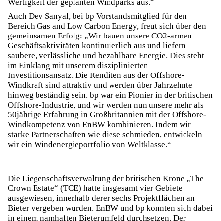
Wertigkeit der geplanten Windparks aus.“
Auch Dev Sanyal, bei bp Vorstandsmitglied für den
Bereich Gas and Low Carbon Energy, freut sich über den
gemeinsamen Erfolg: „Wir bauen unsere CO2-armen
Geschäftsaktivitäten kontinuierlich aus und liefern
saubere, verlässliche und bezahlbare Energie. Dies steht
im Einklang mit unserem disziplinierten
Investitionsansatz. Die Renditen aus der Offshore-
Windkraft sind attraktiv und werden über Jahrzehnte
hinweg beständig sein. bp war ein Pionier in der britischen
Offshore-Industrie, und wir werden nun unsere mehr als
50jährige Erfahrung in Großbritannien mit der Offshore-
Windkompetenz von EnBW kombinieren. Indem wir
starke Partnerschaften wie diese schmieden, entwickeln
wir ein Windenergieportfolio von Weltklasse.“
Die Liegenschaftsverwaltung der britischen Krone „The
Crown Estate“ (TCE) hatte insgesamt vier Gebiete
ausgewiesen, innerhalb derer sechs Projektflächen an
Bieter vergeben wurden. EnBW und bp konnten sich dabei
in einem namhaften Bieterumfeld durchsetzen. Der