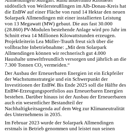
Allmendingen/Stuttgart. Rund anderthalb Kilometer
südöstlich von Weilersteußlingen im Alb-Donau-Kreis hat
die EnBW auf einer Fläche von rund 14 Hektar den neuen
Solarpark Allmendingen mit einer installierten Leistung
von 13 Megawatt (MW) gebaut. Die aus fast 30.000
(28.860) PV-Modulen bestehende Anlage wird pro Jahr im
Schnitt etwa 14 Millionen Kilowattstunden erzeugen.
Projektleiterin Lea Müller-Trauth freut sich über die
vollbrachte Inbetriebnahme: „Mit dem Solarpark
Allmendingen können wir rechnerisch gut 4.000
Haushalte umweltfreundlich versorgen und jährlich an die
7.300 Tonnen CO₂ vermeiden.“
Der Ausbau der Erneuerbaren Energien ist ein Eckpfeiler
der Wachstumsstrategie und ein Schwerpunkt der
Investitionen der EnBW. Bis Ende 2025 soll die Hälfte des
EnBW-Erzeugungsportfolios aus Erneuerbaren Energien
bestehen. Darüber hinaus ist der Ausbau der Erneuerbaren
auch ein wesentlicher Bestandteil der
Nachhaltigkeitsagenda auf dem Weg zur Klimaneutralität
des Unternehmens in 2035.
Im Februar 2023 wurde der Solarpark Allmendingen
erstmals in Betrieb genommen und leistet nun seinen