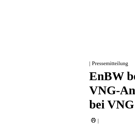
| Pressemitteilung
EnBW be
VNG-Ant
bei VNG
|