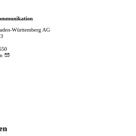
ommunikation
aden-Württemberg AG
93
550
m
ren