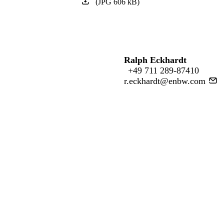
(
JPG
606
kB
)
Ralph Eckhardt
+49 711 289-87410
r.eckhardt@enbw.com