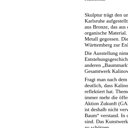
Skulptur trägt den 
Karlsruhe aufgestel
aus Bronze, das aus 
organische Material.
Metall gegossen. Di
Württemberg zur E
Die Ausstellung nim
Entstehungsgeschicht
anderen „Baummark“
Gesamtwerk Kalinow
Fragt man nach dem 
deutlich, dass Kalin
reflektiert hat. Th
immer mehr die öffen
Aktion Zukunft (GAZ
ist deshalb nicht ve
Baum“ verstand. In d
sind. Das Kunstwerk 
zu schützen.