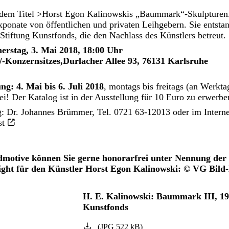
 dem Titel >Horst Egon Kalinowskis „Baummark“-Skulpturen.
xponate von öffentlichen und privaten Leihgebern. Sie entstan
Stiftung Kunstfonds, die den Nachlass des Künstlers betreut.
rstag, 3. Mai 2018, 18:00 Uhr
Konzernsitzes,Durlacher Allee 93, 76131 Karlsruhe
ng: 4. Mai bis 6. Juli 2018
, montags bis freitags (an Werkta
rei! Der Katalog ist in der Ausstellung für 10 Euro zu erwerbe
g: Dr. Johannes Brümmer, Tel. 0721 63-12013 oder im Interne
st
ldmotive können Sie gerne honorarfrei unter Nennung der
ght für den Künstler Horst Egon Kalinowski: © VG Bild
H. E. Kalinowski: Baummark III, 19
Kunstfonds
(
JPG
522
kB
)