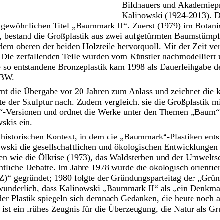
Bildhauers und Akademiepr
Kalinowski (1924-2013). 
ungewöhnlichen Titel „Baummark II“. Zuerst (1979) im Botani
lt, bestand die Großplastik aus zwei aufgetürmten Baumstüm
dem oberen der beiden Holzteile hervorquoll. Mit der Zeit ver
 Die zerfallenden Teile wurden vom Künstler nachmodelliert u
e so entstandene Bronzeplastik kam 1998 als Dauerleihgabe 
nBW.
mt die Übergabe vor 20 Jahren zum Anlass und zeichnet die
e der Skulptur nach. Zudem vergleicht sie die Großplastik m
-Versionen und ordnet die Werke unter den Themen „Baum“
skis ein.
historischen Kontext, in dem die „Baummark“-Plastiken entst
owski die gesellschaftlichen und ökologischen Entwicklungen
emen wie die Ölkrise (1973), das Waldsterben und der Umwelt
tliche Debatte. Im Jahre 1978 wurde die ökologisch orientier
)“ gegründet; 1980 folgte der Gründungsparteitag der „Grün
rwunderlich, dass Kalinowski „Baummark II“ als „ein Denkmal
er Plastik spiegeln sich demnach Gedanken, die heute noch ak
ist ein frühes Zeugnis für die Überzeugung, die Natur als G