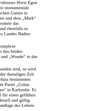
ofessors Horst Egon
Die monumentale
schen Garten in
pfen und dem „Mark“
rottete das
nd ebenfalls in
des Landes Baden-
 komplexe
it den beiden
 und „Wunde“ in das
anden sind, so wird
 der damaligen Zeit
schutz bestimmten
te Partei „Grüne
en“ in Karlsruhe. Es
 für einen gefällten
tuell und gültig
rundlage des Lebens