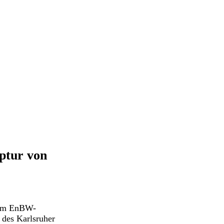
ptur von
t im EnBW-
 des Karlsruher