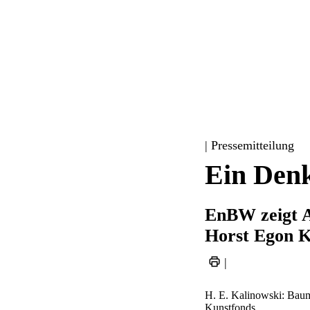
| Pressemitteilung
Ein Denk
EnBW zeigt A
Horst Egon K
|
H. E. Kalinowski: Baum
Kunstfonds