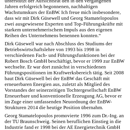
unterstützt der Aufsichtsrat den in den vergangenen
Jahren erfolgreich begonnenen, nachhaltigen
Wachstumskurs der EnBW. Ich freue mich insbesondere,
dass wir mit Dirk Güsewell und Georg Stamatelopoulos
zwei ausgewiesene Experten und Top-Führungskräfte mit
starkem unternehmerischem Impuls aus den eigenen
Reihen des Unternehmens benennen konnten.“
Dirk Güsewell war nach Abschluss des Studiums der
Betriebswirtschaftslehre von 1993 bis 1998 in
verschiedenen Fach- und Führungsfunktionen bei der
Robert Bosch GmbH beschäftigt, bevor er 1999 zur EnBW
wechselte. Er war dort zunächst in verschiedenen
Führungspositionen im Kraftwerksbereich tätig. Seit 2008
baut Dirk Güsewell bei der EnBW das Geschäft mit
erneuerbaren Energien aus, zuletzt als Mitglied des
Vorstandes der seinerzeitigen Tochtergesellschaft EnBW
Erneuerbare und konventionelle Erzeugung AG, bevor er
im Zuge einer umfassenden Neuordnung der EnBW-
Strukturen 2014 die heutige Position übernahm.
Georg Stamatelopoulos promovierte 1996 zum Dr.-Ing. an
der TU Braunschweig. Seinen beruflichen Einstieg in die
Industrie fand er 1998 bei der AE Energietechnik GmbH