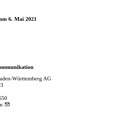
vom 6. Mai 2021
ommunikation
aden-Württemberg AG
93
550
m