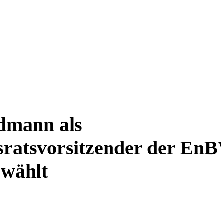
dmann als
sratsvorsitzender der En
ewählt