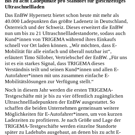
Bis zu acht Ladepunkte pro Standort für gleichzeitiges
Ultraschnellladen
Das EnBW Hypernetz bietet schon heute mit mehr als
40.000 Ladepunkten das größte Ladenetz in Deutschland,
Österreich und der Schweiz. Dieses erweitert die EnBW
nun um bis zu 21 Ultraschnellladestandorte, sodass auch
Kund*innen von TRIGEMA während ihres Einkaufs
schnell vor Ort laden können. „Wir möchten, dass E-
Mobilität für alle einfach und überall nutzbar ist“,
erläutert Timo Sillober, Vertriebschef der EnBW. „Für uns
ist es ein starkes Signal, dass TRIGEMA dieses
Verständnis teilt und seinen Kund*innen und allen E-
Autofahrer*innen mit uns zusammen einfache E-
Mobilitätslösungen zur Verfügung stellt.“
Noch in diesem Jahr werden die ersten TRIGEMA-
Testgeschäfte mit je bis zu vier öffentlich zugänglichen
Ultraschnellladepunkten der EnBW ausgestattet. So
schaffen die beiden Unternehmen gemeinsam weitere
Möglichkeiten für E-Autofahrer*innen, um von kurzen
Ladezeiten zu profitieren. Je nach Größe und Lage der
TRIGEMA-Testgeschäfte werden einzelne Standorte
später zu Ladehubs ausgebaut, an denen bis zu acht E-