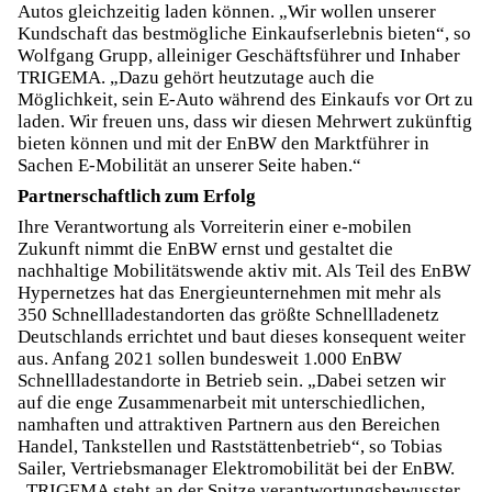
Autos gleichzeitig laden können. „Wir wollen unserer
Kundschaft das bestmögliche Einkaufserlebnis bieten“, so
Wolfgang Grupp, alleiniger Geschäftsführer und Inhaber
TRIGEMA. „Dazu gehört heutzutage auch die
Möglichkeit, sein E-Auto während des Einkaufs vor Ort zu
laden. Wir freuen uns, dass wir diesen Mehrwert zukünftig
bieten können und mit der EnBW den Marktführer in
Sachen E-Mobilität an unserer Seite haben.“
Partnerschaftlich zum Erfolg
Ihre Verantwortung als Vorreiterin einer e-mobilen
Zukunft nimmt die EnBW ernst und gestaltet die
nachhaltige Mobilitätswende aktiv mit. Als Teil des EnBW
Hypernetzes hat das Energieunternehmen mit mehr als
350 Schnellladestandorten das größte Schnellladenetz
Deutschlands errichtet und baut dieses konsequent weiter
aus. Anfang 2021 sollen bundesweit 1.000 EnBW
Schnellladestandorte in Betrieb sein. „Dabei setzen wir
auf die enge Zusammenarbeit mit unterschiedlichen,
namhaften und attraktiven Partnern aus den Bereichen
Handel, Tankstellen und Raststättenbetrieb“, so Tobias
Sailer, Vertriebsmanager Elektromobilität bei der EnBW.
„TRIGEMA steht an der Spitze verantwortungsbewusster