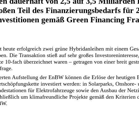
 dauerhaft von 2,5 auf 3,5 Milliarden 
oßen Teil des Finanzierungsbedarfs für 
Investitionen gemäß Green Financing F
 heute erfolgreich zwei grüne Hybridanleihen mit einem Ge
en. Die Transaktion stieß auf sehr großes Investoreninteresse,
ze 10-fach überzeichnet waren – getragen von einer breit gest
frage.
ierten Aufstellung der EnBW können die Erlöse der heutigen 
schöpfungskette investiert werden: in Solarparks, Onshore- 
destationen für Elektrofahrzeuge sowie den Ausbau der Netzin
chließlich um klimafreundliche Projekte gemäß den Kriterien
BW.