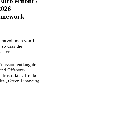
Euro erhöht /
2026
ramework
samtvolumen von 1
 so dass die
reuten
Emission entlang der
und Offshore-
frastruktur. Hierbei
 des „Green Financing