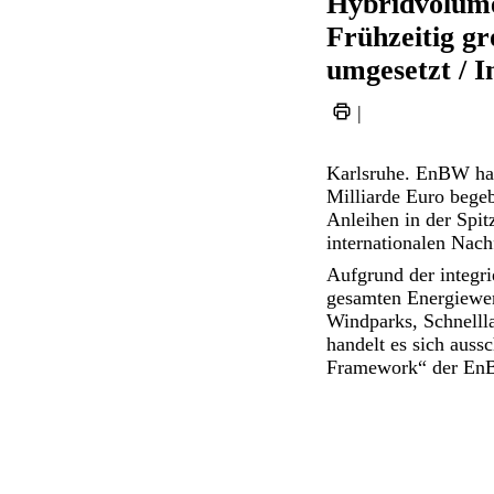
Hybridvolumen
Frühzeitig gr
umgesetzt / 
|
Karlsruhe. EnBW hat
Milliarde Euro begeb
Anleihen in der Spit
internationalen Nach
Aufgrund der integr
gesamten Energiewert
Windparks, Schnellla
handelt es sich auss
Framework“ der En