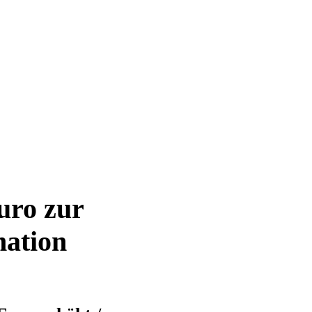
uro zur
mation