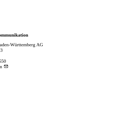
ommunikation
aden-Württemberg AG
93
550
m