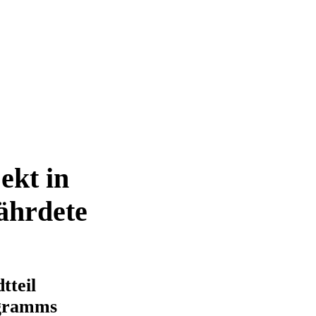
ekt in
fährdete
tteil
ogramms