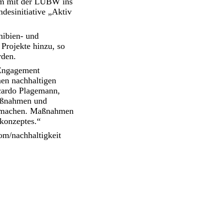
am mit der LUBW ins
desinitiative „Aktiv
hibien- und
Projekte hinzu, so
rden.
 Engagement
nen nachhaltigen
cardo Plagemann,
Maßnahmen und
zumachen. Maßnahmen
skonzeptes.“
om/nachhaltigkeit