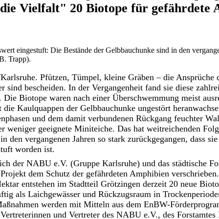
die Vielfalt" 20 Biotope für gefährdete
wert eingestuft: Die Bestände der Gelbbauchunke sind in den vergange
B. Trapp).
arlsruhe. Pfützen, Tümpel, kleine Gräben – die Ansprüche
r sind bescheiden. In der Vergangenheit fand sie diese zahlr
. Die Biotope waren nach einer Überschwemmung meist ausre
it die Kaulquappen der Gelbbauchunke ungestört heranwachse
enphasen und dem damit verbundenen Rückgang feuchter Wald
r weniger geeignete Miniteiche. Das hat weitreichenden Folg
n den vergangenen Jahren so stark zurückgegangen, dass sie 
tuft worden ist.
ich der NABU e.V. (Gruppe Karlsruhe) und das städtische For
rojekt dem Schutz der gefährdeten Amphibien verschrieben.
ktar entstehen im Stadtteil Grötzingen derzeit 20 neue Bioto
tig als Laichgewässer und Rückzugsraum in Trockenperioden
Maßnahmen werden mit Mitteln aus dem EnBW-Förderprogram
t. Vertreterinnen und Vertreter des NABU e.V., des Forstamtes 