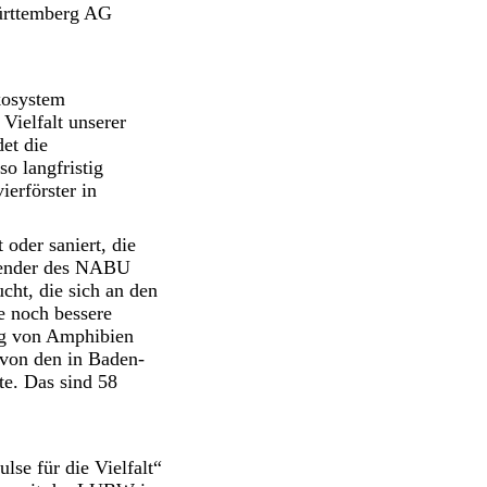
ürttemberg AG
kosystem
Vielfalt unserer
et die
o langfristig
ierförster in
oder saniert, die
tzender des NABU
cht, die sich an den
e noch bessere
ng von Amphibien
 von den in Baden-
e. Das sind 58
se für die Vielfalt“