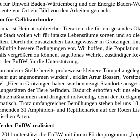
 für Umwelt Baden-Württemberg und der Energie Baden-W
eute vor Ort ein Bild von den Arbeiten gemacht.
um für Gelbbauchunke
una ist Heimat zahlreicher Tierarten, die für ein gesundes Ö
s Stadt wollen wir für intakte Lebensräume sorgen und so die 
lten. Durch die zusätzlichen Laichgewässer in Grötzingen find
ünftig bessere Bedingungen vor. Wir hoffen, die Population s
alls vergrößern zu können, sagt Jonas Wehrle, zuständiger Rev
t der EnBW für die Unterstützung.
n anderer Stelle bereits probeweise kleinere Tümpel angelegt 
ehr gut angenommen wurden“, erklärt Artur Bossert, Vorsi
. „Hier in Grötzingen haben wir bevorzugt Standorte ausgesu
ungsstätten der Tiere befinden. Dadurch erhoffen wir uns ein
chutzmaßnahmen sind dringend notwendig, denn der Rückga
ramatisch. Trotz umfangreicher Bemühungen stehen bei uns 18
enden 31 Amphibien- und Reptilienarten auf der Roten List
ischen Arten.
fe der EnBW realisiert
r 2011 unterstützt die EnBW mit ihrem Förderprogramm „Impul