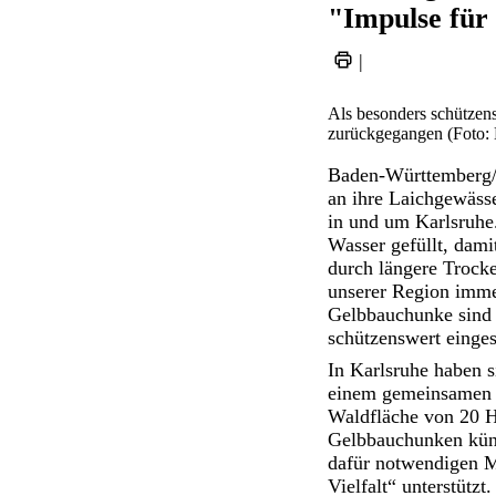
"Impulse für 
|
Als besonders schützens
zurückgegangen (Foto: 
Baden-Württemberg/K
an ihre Laichgewässe
in und um Karlsruhe
Wasser gefüllt, dam
durch längere Trock
unserer Region imme
Gelbbauchunke sind i
schützenswert einges
In Karlsruhe haben s
einem gemeinsamen P
Waldfläche von 20 He
Gelbbauchunken künf
dafür notwendigen 
Vielfalt“ unterstütz