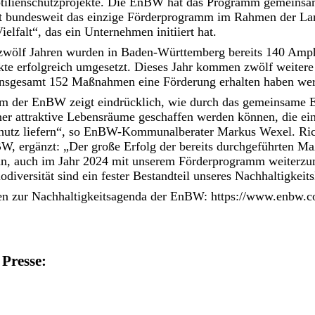
tilienschutzprojekte. Die EnBW hat das Programm gemeins
st bundesweit das einzige Förderprogramm im Rahmen der Lan
ielfalt“, das ein Unternehmen initiiert hat.
zwölf Jahren wurden in Baden-Württemberg bereits 140 Amp
kte erfolgreich umgesetzt. Dieses Jahr kommen zwölf weitere 
insgesamt 152 Maßnahmen eine Förderung erhalten haben we
m der EnBW zeigt eindrücklich, wie durch das gemeinsame
ner attraktive Lebensräume geschaffen werden können, die ei
chutz liefern“, so EnBW-Kommunalberater Markus Wexel. Ri
nBW, ergänzt: „Der große Erfolg der bereits durchgeführten 
 an, auch im Jahr 2024 mit unserem Förderprogramm weiter
odiversität sind ein fester Bestandteil unseres Nachhaltigkeit
en zur Nachhaltigkeitsagenda der EnBW:
https://www.enbw.c
 Presse: