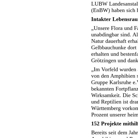
LUBW Landesanstalt
(EnBW) haben sich h
Intakter Lebensra
„Unsere Flora und Fa
unabdingbar sind. Al
Natur dauerhaft erha
Gelbbauchunke dort k
erhalten und bestenf
Grötzingen und dank
„Im Vorfeld wurden a
von den Amphibien s
Gruppe Karlsruhe e.V
bekannten Fortpflanz
Wirksamkeit. Die S
und Reptilien ist d
Württemberg vorkomm
Prozent unserer heim
152 Projekte mithil
Bereits seit dem Jah