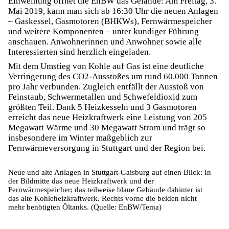
Einweihung öffnet die EnBW das Gelände: Am Freitag, 3.
Mai 2019, kann man sich ab 16:30 Uhr die neuen Anlagen
– Gaskessel, Gasmotoren (BHKWs), Fernwärmespeicher
und weitere Komponenten – unter kundiger Führung
anschauen. Anwohnerinnen und Anwohner sowie alle
Interessierten sind herzlich eingeladen.
Mit dem Umstieg von Kohle auf Gas ist eine deutliche
Verringerung des CO2-Ausstoßes um rund 60.000 Tonnen
pro Jahr verbunden. Zugleich entfällt der Ausstoß von
Feinstaub, Schwermetallen und Schwefeldioxid zum
größten Teil. Dank 5 Heizkesseln und 3 Gasmotoren
erreicht das neue Heizkraftwerk eine Leistung von 205
Megawatt Wärme und 30 Megawatt Strom und trägt so
insbesondere im Winter maßgeblich zur
Fernwärmeversorgung in Stuttgart und der Region bei.
Neue und alte Anlagen in Stuttgart-Gaisburg auf einen Blick: In
der Bildmitte das neue Heizkraftwerk und der
Fernwärmespeicher; das teilweise blaue Gebäude dahinter ist
das alte Kohleheizkraftwerk. Rechts vorne die beiden nicht
mehr benötigten Öltanks. (Quelle: EnBW/Tema)