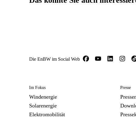
Das könnte Sie auch interessie
Die EnBW im Social Web
Im Fokus
Presse
Windenergie
Presse
Solarenergie
Downl
Elektromobilität
Presse