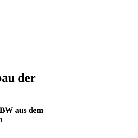
bau der
EnBW aus dem
n