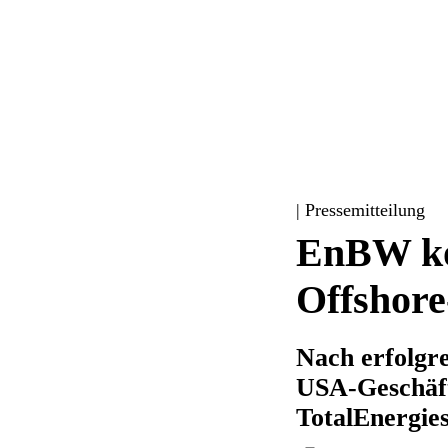
| Pressemitteilung
EnBW kon
Offshore
Nach erfolgr
USA-Geschäft 
TotalEnergie